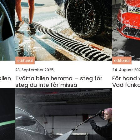
editorial
editorial
23. September 2025
24. August 20
bilen
Tvätta bilen hemma – steg för
För hand v
steg du inte får missa
Vad funka