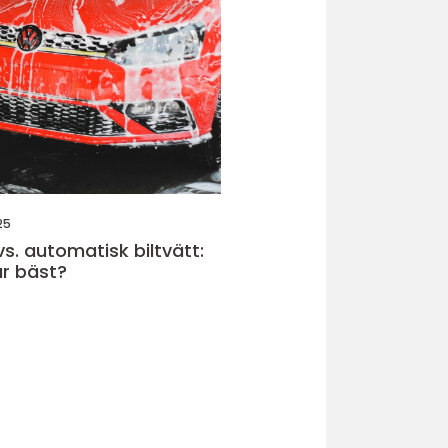
25
s. automatisk biltvätt:
r bäst?