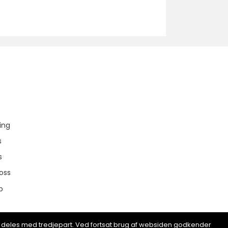
u
ing
s
s
oss
p
ion deles med tredjepart. Ved fortsat brug af websiden godkender