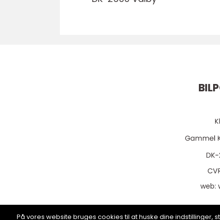
BIL
web:
På vores website bruges cookies til at huske dine indstillinger