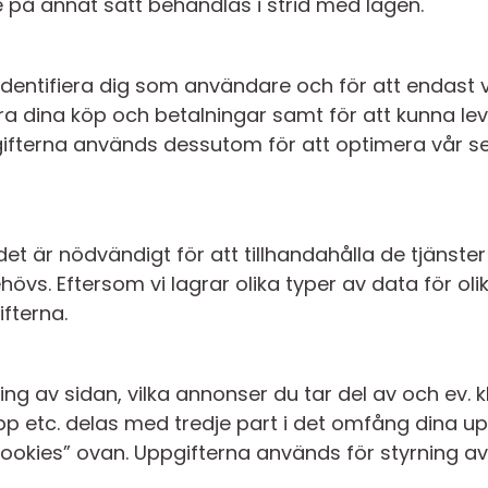
 de på annat sätt behandlas i strid med lagen.
identifiera dig som användare och för att endast
rera dina köp och betalningar samt för att kunna le
pgifterna används dessutom för att optimera vår se
et är nödvändigt för att tillhandahålla de tjänste
hövs. Eftersom vi lagrar olika typer av data för o
ifterna.
 av sidan, vilka annonser du tar del av och ev. kl
pp etc. delas med tredje part i det omfång dina up
Cookies” ovan. Uppgifterna används för styrning a