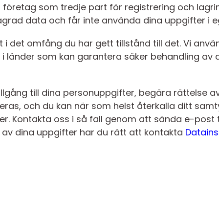
öretag som tredje part för registrering och lagri
grad data och får inte använda dina uppgifter i eg
 i det omfång du har gett tillstånd till det. Vi an
r i länder som kan garantera säker behandling av d
tillgång till dina personuppgifter, begära rättelse a
eras, och du kan när som helst återkalla ditt samty
r. Kontakta oss i så fall genom att sända e-post t
g av dina uppgifter har du rätt att kontakta
Datains