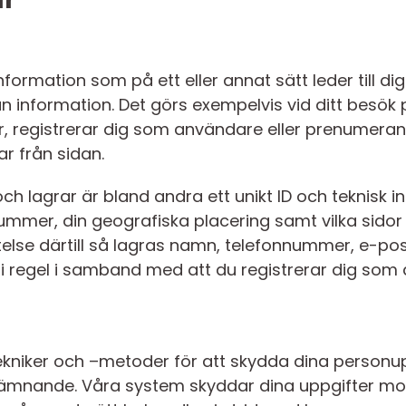
nformation som på ett eller annat sätt leder till di
an information. Det görs exempelvis vid ditt besök p
ar, registrerar dig som användare eller prenumera
ar från sidan.
och lagrar är bland andra ett unikt ID och teknisk 
P-nummer, din geografiska placering samt vilka sidor
åtelse därtill så lagras namn, telefonnummer, e-p
r i regel i samband med att du registrerar dig som
ekniker och –metoder för att skydda dina personu
ämnande. Våra system skyddar dina uppgifter mot 