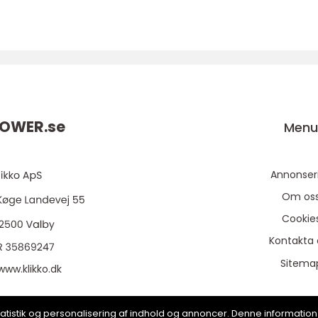
POWER.
se
Men
Annonser
Om os
Cookie
Kontakta 
Sitema
www.klikko.dk
, statistik og personalisering af indhold og annoncer. Denne informat