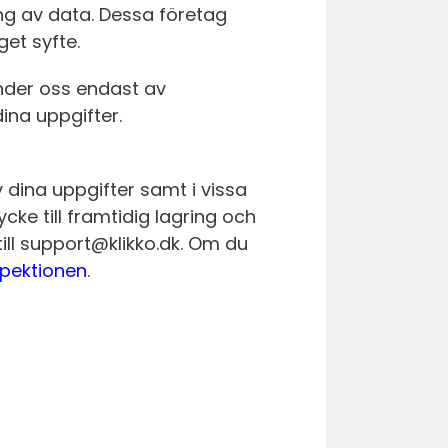
ng av data. Dessa företag
et syfte.
vänder oss endast av
ina uppgifter.
v dina uppgifter samt i vissa
cke till framtidig lagring och
ill support@klikko.dk. Om du
pektionen
.