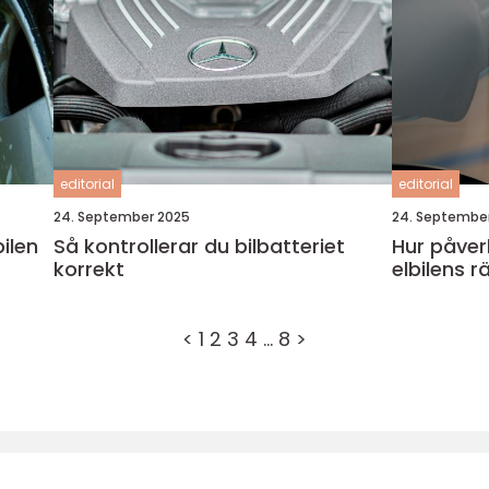
editorial
editorial
24. September 2025
24. Septembe
bilen
Så kontrollerar du bilbatteriet
Hur påver
korrekt
elbilens r
<
1
2
3
4
…
8
>