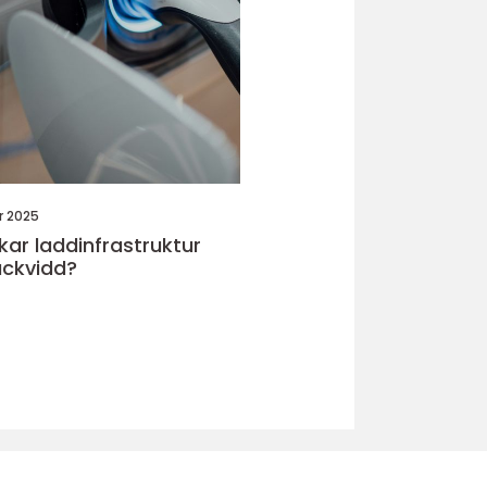
r 2025
kar laddinfrastruktur
äckvidd?