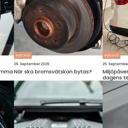
editorial
editorial
26. September 2025
25. Septembe
hemma
När ska bromsvätskan bytas?
Miljöpåve
dagens te