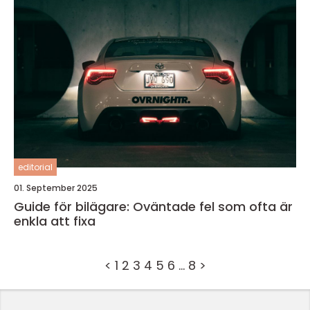
editorial
01. September 2025
Guide för bilägare: Oväntade fel som ofta är
enkla att fixa
<
1
2
3
4
5
6
…
8
>