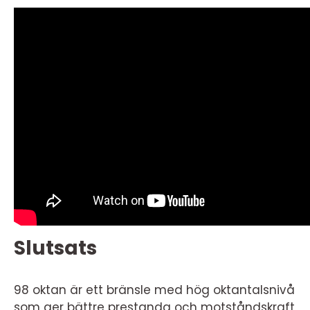
Slutsats
98 oktan är ett bränsle med hög oktantalsnivå
som ger bättre prestanda och motståndskraft