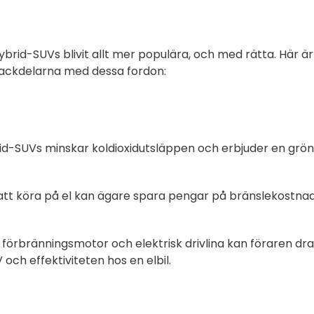
brid-SUVs blivit allt mer populära, och med rätta. Här är
 nackdelarna med dessa fordon:
brid-SUVs minskar koldioxidutsläppen och erbjuder en grö
tt köra på el kan ägare spara pengar på bränslekostna
d förbränningsmotor och elektrisk drivlina kan föraren dra
och effektiviteten hos en elbil.