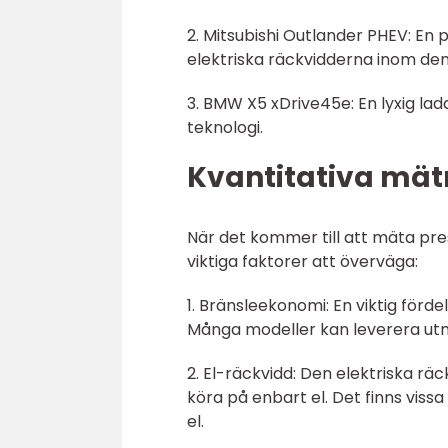
2. Mitsubishi Outlander PHEV: En
elektriska räckvidderna inom den
3. BMW X5 xDrive45e: En lyxig l
teknologi.
Kvantitativa mä
När det kommer till att mäta pre
viktiga faktorer att överväga:
1. Bränsleekonomi: En viktig för
Många modeller kan leverera ut
2. El-räckvidd: Den elektriska rä
köra på enbart el. Det finns vis
el.