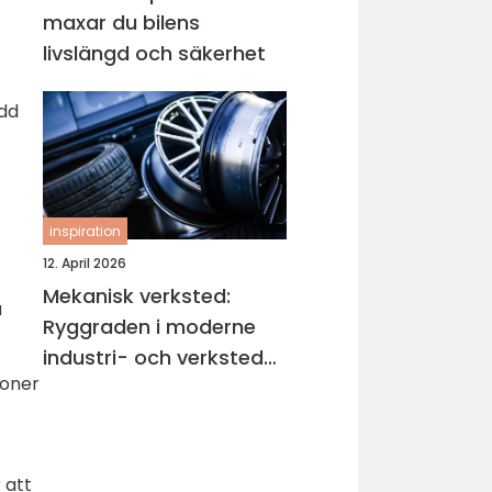
maxar du bilens
livslängd och säkerhet
idd
inspiration
12. April 2026
Mekanisk verksted:
a
Ryggraden i moderne
industri- och verksted-
ioner
maskiner
r att