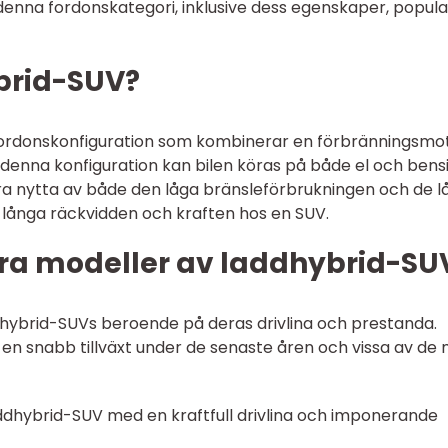
denna fordonskategori, inklusive dess egenskaper, popular
brid-SUV?
fordonskonfiguration som kombinerar en förbränningsmo
 denna konfiguration kan bilen köras på både el och bensi
 dra nytta av både den låga bränsleförbrukningen och de l
n långa räckvidden och kraften hos en SUV.
ra modeller av laddhybrid-SU
addhybrid-SUVs beroende på deras drivlina och prestanda.
n snabb tillväxt under de senaste åren och vissa av de
laddhybrid-SUV med en kraftfull drivlina och imponerande