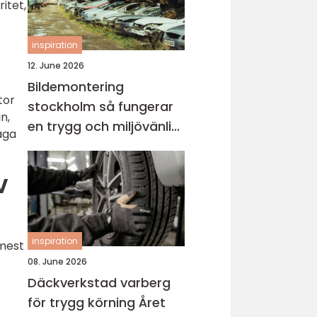
itet,
inspiration
12. June 2026
Bildemontering
tor
stockholm så fungerar
n,
en trygg och miljövänlig
åga
bilskrot
V
inspiration
 mest
08. June 2026
Däckverkstad varberg
för trygg körning Året