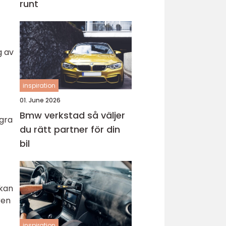
runt
g av
inspiration
01. June 2026
Bmw verkstad så väljer
ågra
du rätt partner för din
bil
 kan
ren
inspiration