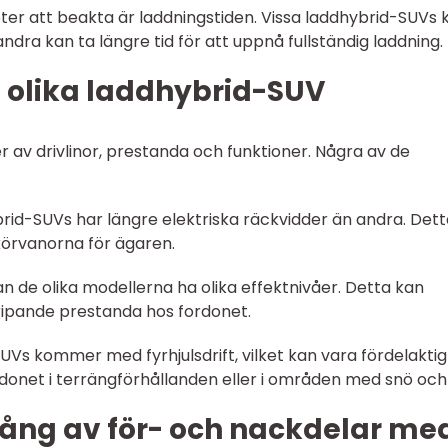
ter att beakta är laddningstiden. Vissa laddhybrid-SUVs 
ra kan ta längre tid för att uppnå fullständig laddning.
n olika laddhybrid-SUV
 av drivlinor, prestanda och funktioner. Några av de
hybrid-SUVs har längre elektriska räckvidder än andra. Det
örvanorna för ägaren.
kan de olika modellerna ha olika effektnivåer. Detta kan
ipande prestanda hos fordonet.
-SUVs kommer med fyrhjulsdrift, vilket kan vara fördelaktig
onet i terrängförhållanden eller i områden med snö och 
ång av för- och nackdelar me