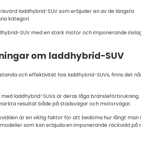
 prisvärd laddhybrid-SUV som erbjuder en av de längsta
na kategori.
addhybrid-SUV med en stark motor och imponerande insla
tningar om laddhybrid-SUV
standa och effektivitet hos laddhybrid-SUVs, finns det n
del med laddhybrid-SUVs är deras låga bränsleförbrukning.
märkta resultat både på stadsvägar och motorvägar.
ckvidden är en viktig faktor för att bedöma hur långt man
sa modeller som kan erbjuda en imponerande räckvidd på 