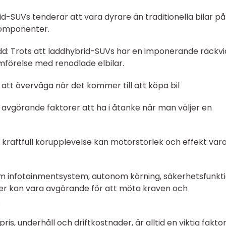
d-SUVs tenderar att vara dyrare än traditionella bilar på
 komponenter.
idd: Trots att laddhybrid-SUVs har en imponerande räckv
ämförelse med renodlade elbilar.
r att överväga när det kommer till att köpa bil
a avgörande faktorer att ha i åtanke när man väljer en
en kraftfull körupplevelse kan motorstorlek och effekt var
som infotainmentsystem, autonom körning, säkerhetsfunkt
er kan vara avgörande för att möta kraven och
.
pris, underhåll och driftkostnader, är alltid en viktig fakto