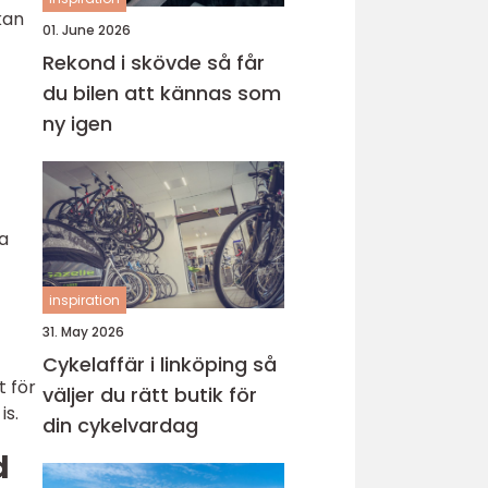
kan
01. June 2026
Rekond i skövde så får
du bilen att kännas som
ny igen
ta
inspiration
31. May 2026
Cykelaffär i linköping så
t för
väljer du rätt butik för
is.
din cykelvardag
d