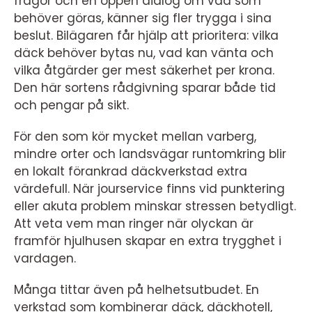
frågor och en öppen dialog om vad som
behöver göras, känner sig fler trygga i sina
beslut. Bilägaren får hjälp att prioritera: vilka
däck behöver bytas nu, vad kan vänta och
vilka åtgärder ger mest säkerhet per krona.
Den här sortens rådgivning sparar både tid
och pengar på sikt.
För den som kör mycket mellan varberg,
mindre orter och landsvägar runtomkring blir
en lokalt förankrad däckverkstad extra
värdefull. När jourservice finns vid punktering
eller akuta problem minskar stressen betydligt.
Att veta vem man ringer när olyckan är
framför hjulhusen skapar en extra trygghet i
vardagen.
Många tittar även på helhetsutbudet. En
verkstad som kombinerar däck, däckhotell,