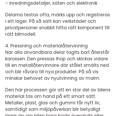
– inredningsdetaljer, säten och elektronik
Delarna testas ofta, märks upp och registreras
i ett lager. På så sätt kan verkstäder och
privatpersoner snabbt hitta rätt komponent till
rätt bilmodell.
4. Pressning och materialåtervinning
När alla användbara delar tagits bort återstår
karossen. Den pressas ihop och skickas vidare
till en metallåtervinnare där stålet smälts ned
och blir råvara till nya produkter. På så vis
minskar behovet av nyutvinning av malm.
Den här processen gör att en stor del av bilens
material tas om hand på ett smart sätt.
Metaller, plast, glas och gummi får nytt liv,
samtidigt som miljöpåverkan blir betydligt
lägre än om bilen bara hade övergivits eller