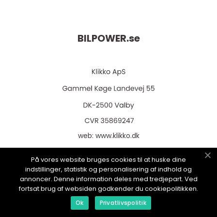
BILPOWER.
se
web:
www.klikko.dk
På vores website bruges cookies til at huske dine
indstillinger, statistik og personalisering af indhold og
annoncer. Denne information deles med tredjepart. Ved
Menu
fortsat brug af websiden godkender du cookiepolitikken.
Ok
Privatlivspolitik
Annonsering