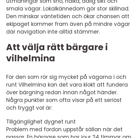
utmaningar som snö, halka, dålig sikt och
smala vägar. Lokalkännedom gör stor skillnad.
Den minskar väntetiden och ökar chansen att
ekipaget kommer fram även på mindre vägar
där navigation inte alltid stämmer.
Att välja rätt bärgare i
vilhelmina
För den som rör sig mycket på vägarna i och
runt Vilhelmina kan det vara klokt att fundera
över bärgning redan innan något händer.
Några punkter som ofta visar på ett seriöst
och tryggt val är:
Tillgänglighet dygnet runt
Problem med fordon uppstår sällan när det
passar. En bärgare som har jour 24 timmar om