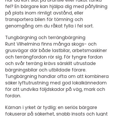
Har du kört slut på bränsle eller råkat tanka
fel? En bärgare kan hjälpa dig med påfyllning
på plats inom rimligt avstånd, eller
transportera bilen för tömning och
genomgång om du råkat fylla i fel sort.
Tungbärgning och terrängbärgning
Runt Vilhelmina finns många skogs- och
grusvägar där både lastbilar, arbetsmaskiner
och terrängfordon rör sig. För tyngre fordon
och svår terräng krävs särskilt utrustade
bärgningsbilar och utbildade förare.
Tungbärgning handlar ofta om att kombinera
säker lyftutrustning med god lokalkännedom
för att undvika följdskador på väg, mark och
fordon.
Kärnan i yrket är tydlig: en seriös bärgare
fokuserar på säkerhet, snabb insats och lugnt