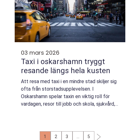
03 mars 2026
Taxi i oskarshamn tryggt
resande längs hela kusten
Att resa med taxi i en mindre stad skiljer sig
ofta från storstadsupplevelsen. I
Oskarshamn spelar taxin en viktig roll för
vardagen, resor till jobb och skola, sjukvård,
fritid och långresor vidare ut i landet. För
många är taxibilen den självklara ...
1
2
3
…
5