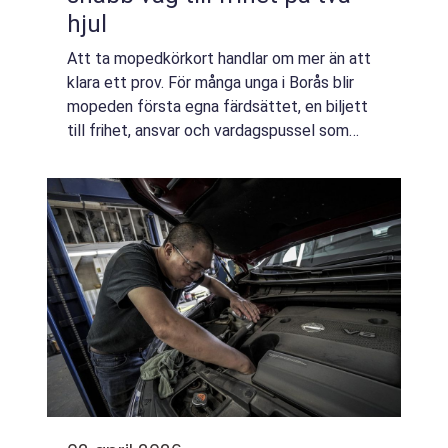
hjul
Att ta mopedkörkort handlar om mer än att
klara ett prov. För många unga i Borås blir
mopeden första egna färdsättet, en biljett
till frihet, ansvar och vardagspussel som
faktiskt fungerar. En intensivkurs moped
Borås ger en snabb och fokuserad väg t...