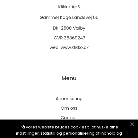
web:
www.klikko.dk
Menu
Annonsering
Om oss
Cookies
På vores website bruges cookies til at huske dine
Kontakta oss
indstillinger, statistik og personalisering af indhold og
Sitemap