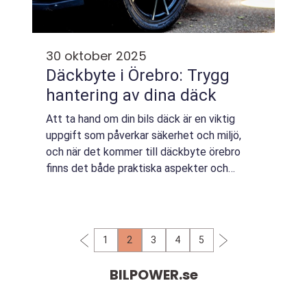
30 oktober 2025
Däckbyte i Örebro: Trygg
hantering av dina däck
Att ta hand om din bils däck är en viktig
uppgift som påverkar säkerhet och miljö,
och när det kommer till däckbyte örebro
finns det både praktiska aspekter och
säkerhetsaspekter att tänka p&ar...
1
2
3
4
5
BILPOWER.
se