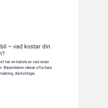
 bil – vad kostar din
n?
bet har en känsla av vad resan
n. Bilpendlaren räknar ofta bara
säkring, däckslitage,