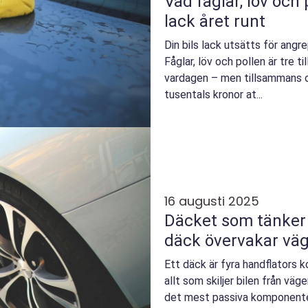
Vad fåglar, löv och
lack året runt
Din bils lack utsätts för angre
Fåglar, löv och pollen är tre ti
vardagen – men tillsammans 
tusentals kronor at...
16 augusti 2025
Däcket som tänker 
däck övervakar väge
Ett däck är fyra handflators 
allt som skiljer bilen från väg
det mest passiva komponenten