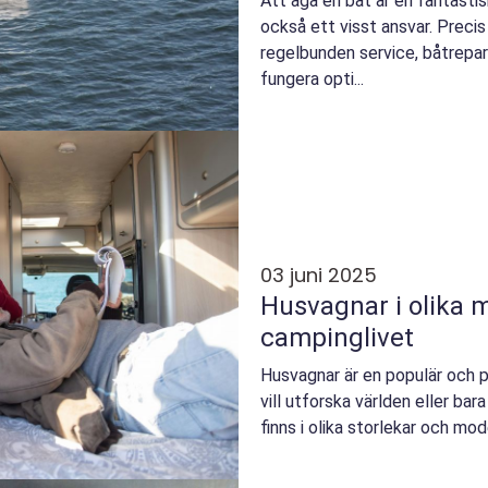
Att äga en båt är en fantast
också ett visst ansvar. Preci
regelbunden service, båtrepar
fungera opti...
03 juni 2025
Husvagnar i olika m
campinglivet
Husvagnar är en populär och 
vill utforska världen eller bara
finns i olika storlekar och mode