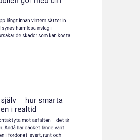
 pollen gör med din
pp långt innan vintern sätter in.
ll synes harmlösa inslag i
orsakar de skador som kan kosta
själv – hur smarta
n i realtid
kontaktyta mot asfalten – det är
en. Ändå har däcket länge varit
 i fordonet: svart, runt och