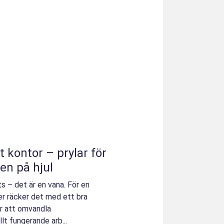
t kontor – prylar för
en på hjul
ts – det är en vana. För en
er räcker det med ett bra
ör att omvandla
lt fungerande arb...