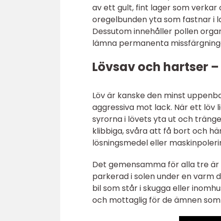
av ett gult, fint lager som verkar 
oregelbunden yta som fastnar i l
Dessutom innehåller pollen orga
lämna permanenta missfärgning
Lövsav och hartser – 
Löv är kanske den minst uppenba
aggressiva mot lack. När ett löv 
syrorna i lövets yta ut och tränge
klibbiga, svåra att få bort och h
lösningsmedel eller maskinpolerin
Det gemensamma för alla tre är at
parkerad i solen under en varm d
bil som står i skugga eller inomh
och mottaglig för de ämnen som 