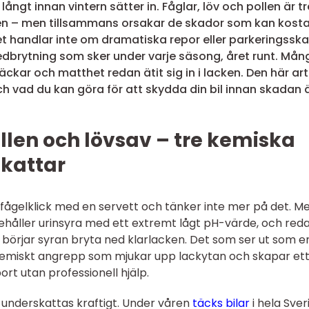
långt innan vintern sätter in. Fåglar, löv och pollen är tre
en – men tillsammans orsakar de skador som kan kost
et handlar inte om dramatiska repor eller parkeringsska
dbrytning som sker under varje säsong, året runt. Mån
läckar och matthet redan ätit sig in i lacken. Den här art
h vad du kan göra för att skydda din bil innan skadan 
ollen och lövsav – tre kemiska
skattar
n fågelklick med en servett och tänker inte mer på det. M
nnehåller urinsyra med ett extremt lågt pH-värde, och red
s börjar syran bryta ned klarlacken. Det som ser ut som e
tt kemiskt angrepp som mjukar upp lackytan och skapar et
ort utan professionell hjälp.
 underskattas kraftigt. Under våren
täcks bilar
i hela Sver