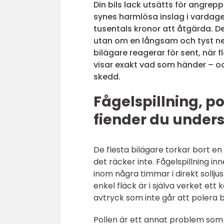
Din bils lack utsätts för angrepp 
synes harmlösa inslag i vardag
tusentals kronor att åtgärda. D
utan om en långsam och tyst ne
bilägare reagerar för sent, när f
visar exakt vad som händer – oc
skedd.
Fågelspillning, p
fiender du under
De flesta bilägare torkar bort e
det räcker inte. Fågelspillning i
inom några timmar i direkt sollju
enkel fläck är i själva verket e
avtryck som inte går att polera b
Pollen är ett annat problem som