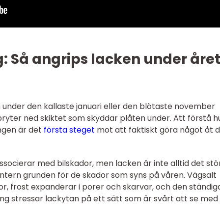
: Så angrips lacken under åre
ven under den kallaste januari eller den blötaste november
yter ned skiktet som skyddar plåten under. Att förstå h
ingen är det
första steget
mot att faktiskt göra något åt d
ssocierar med bilskador, men lacken är inte alltid det stö
ntern grunden för de skador som syns på våren. Vägsalt
or, frost expanderar i porer och skarvar, och den ständig
ing stressar lackytan på ett sätt som är svårt att se med