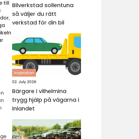
 till
Bilverkstad sollentuna
a
så väljer du rätt
dor,
verkstad för din bil
ga
ikeln
är
inspiration
02. July 2026
Bärgare i vilhelmina
en
trygg hjälp på vägarna i
an
n
inlandet
t
ige