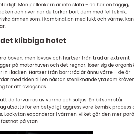
ofarligt. Men pollenkorn är inte släta – de har en taggig,
acken och river när du torkar bort dem med fel teknik.
niska ämnen som, i kombination med fukt och värme, kan
ar.
det klibbiga hotet
ra boven, men lövsav och hartser från träd är extremt
ligger på motorhuven och det regnar, löser sig de organis
r in i lacken. Hartser från barrträd är ännu värre – de är
ärdar med tiden till en nästan stenliknande yta som kräver
g för att avlägsnas.
t de förvärras av värme och solljus. En bil som står
ag utsätts för en betydligt aggressivare kemisk process 
us. Lackytan expanderar i värmen, vilket gör den mer por
fastnat på ytan.