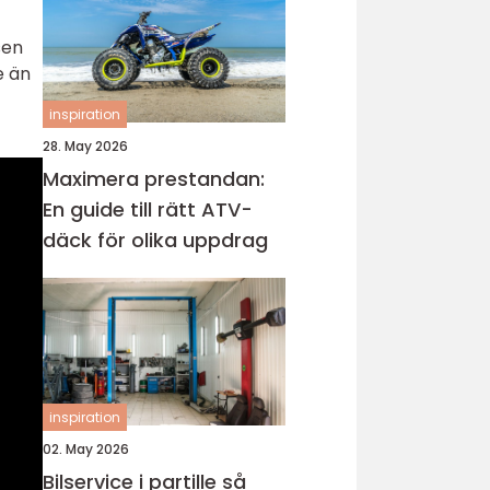
sen
e än
inspiration
28. May 2026
Maximera prestandan:
En guide till rätt ATV-
däck för olika uppdrag
inspiration
02. May 2026
Bilservice i partille så