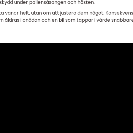
lskydd under pollensäsongen och hösten.
yta vanor helt, utan om att justera dem något. Konsekven
som åldras i onödan och en bil som tappar i värde snabbar