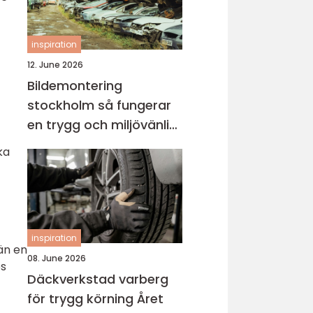
inspiration
12. June 2026
Bildemontering
stockholm så fungerar
en trygg och miljövänlig
bilskrot
ka
inspiration
än en
08. June 2026
ös
Däckverkstad varberg
för trygg körning Året