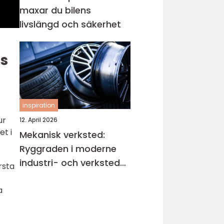
maxar du bilens
livslängd och säkerhet
ts
inspiration
ur
12. April 2026
et i
Mekanisk verksted:
Ryggraden i moderne
industri- och verksted-
rsta
maskiner
a