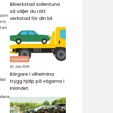
Bilverkstad sollentuna
så väljer du rätt
s som
verkstad för din bil
era
d en
inspiration
02. July 2026
Bärgare i vilhelmina
let
trygg hjälp på vägarna i
inlandet
bilens