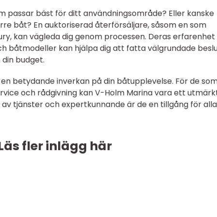
om passar bäst för ditt användningsområde? Eller kanske
törre båt? En auktoriserad återförsäljare, såsom en som
ry, kan vägleda dig genom processen. Deras erfarenhet
båtmodeller kan hjälpa dig att fatta välgrundade besl
din budget.
a en betydande inverkan på din båtupplevelse. För de so
service och rådgivning kan V-Holm Marina vara ett utmärkt 
v tjänster och expertkunnande är de en tillgång för alla
Läs fler inlägg här