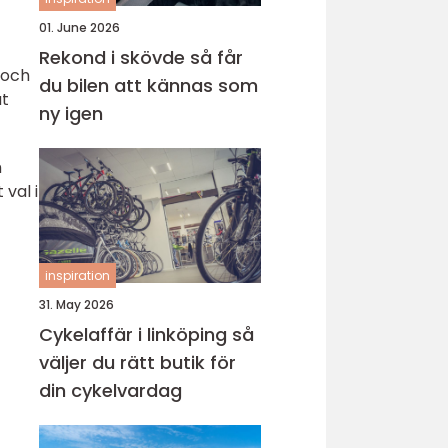
01. June 2026
Rekond i skövde så får
 och
du bilen att kännas som
ut
ny igen
m
val i
inspiration
31. May 2026
Cykelaffär i linköping så
väljer du rätt butik för
din cykelvardag