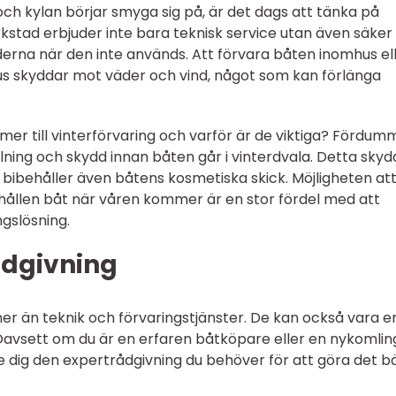
och kylan börjar smyga sig på, är det dags att tänka på
rkstad erbjuder inte bara teknisk service utan även säker
erna när den inte används. Att förvara båten inomhus el
s skyddar mot väder och vind, något som kan förlänga
mer till vinterförvaring och varför är de viktiga? Fördum
lning och skydd innan båten går i vinterdvala. Detta skyd
 bibehåller även båtens kosmetiska skick. Möjligheten at
rhållen båt när våren kommer är en stor fördel med att
gslösning.
ådgivning
r än teknik och förvaringstjänster. De kan också vara e
 Oavsett om du är en erfaren båtköpare eller en nykomling
e dig den expertrådgivning du behöver för att göra det b