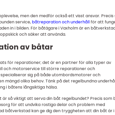
upplevelse, men den medför också ett visst ansvar. Preci
lbunden service,
båtreparation och underhåll
för att fung
en in i bilden. För båtägare i Vaxholm är en båtverksta
i toppskick och säker att använda.
ation av båtar
ats för reparationer; det är en partner för alla typer av
l och motorservice till större reparationer och
 specialiserar sig på både utombordsmotorer och
n mängd olika behov. Tänk på det regelbundna underhål
g i båtens långsiktiga hälsa.
 är så viktigt att serva din båt regelbundet? Precis som 
org för att undvika rostiga delar och problem med
rad båtverkstad kan ge dig den tryggheten att din båt är i