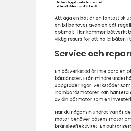
Att äga en båt är en fantastisk 
en bil behöver även en båt rege
optimalt. Här kommer båtverkstad
viktig resurs för att hålla båten 
Service och repar
En båtverkstad är inte bara en pl
båttjänster. Från mindre underhål
uppgraderingar. Verkstäder som
inombordsmotorer kan hantera e
av din båtmotor som en investerin
Har du någonsin undrat varför det
motor behöver båtens motor oms
bränsleeffektivitet. En auktorise