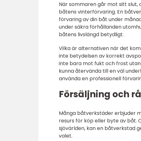
När sommaren går mot sitt slut, 
båtens vinterförvaring. En båtve
förvaring av din båt under månad
under säkra förhållanden utomhu
båtens livslängd betydligt.
Vilka är alternativen när det kom
inte betydelsen av korrekt avspo
inte bara mot fukt och frost utan
kunna återvända till en väl unde
använda en professionell förvarin
Försäljning och r
Många båtverkstäder erbjuder me
resurs för köp eller byte av båt.
sjövärlden, kan en båtverkstad g
valet.