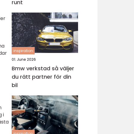
runt
ler
ma
inspiration
dar
t
01. June 2026
Bmw verkstad så väljer
du rätt partner för din
bil
n
 i
ästa
inspiration