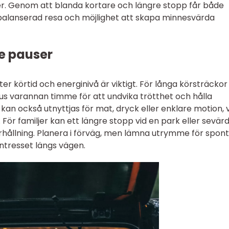
er. Genom att blanda kortare och längre stopp får både
alanserad resa och möjlighet att skapa minnesvärda
e pauser
ter körtid och energinivå är viktigt. För långa körsträckor
aus varannan timme för att undvika trötthet och hålla
an också utnyttjas för mat, dryck eller enklare motion, v
För familjer kan ett längre stopp vid en park eller sevär
hållning. Planera i förväg, men lämna utrymme för spon
ntresset längs vägen.