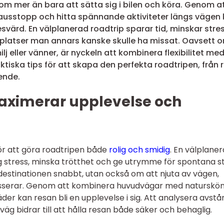
 om mer än bara att sätta sig i bilen och köra. Genom a
pausstopp och hitta spännande aktiviteter längs vägen
svärd. En välplanerad roadtrip sparar tid, minskar stre
 platser man annars kanske skulle ha missat. Oavsett 
ilj eller vänner, är nyckeln att kombinera flexibilitet me
aktiska tips för att skapa den perfekta roadtripen, från 
ende.
maximerar upplevelse och
för att göra roadtripen både
rolig och smidig
. En välplane
dig stress, minska trötthet och ge utrymme för spontana s
destinationen snabbt, utan också om att njuta av vägen,
asserar. Genom att kombinera huvudvägar med naturskö
der kan resan bli en upplevelse i sig. Att analysera avstå
rväg bidrar till att hålla resan både säker och behaglig.