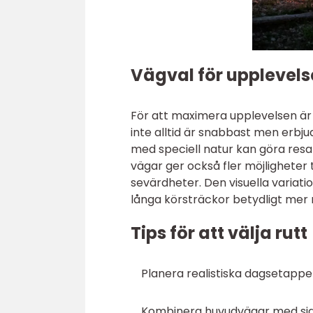
Vägval för upplevels
För att maximera upplevelsen är 
inte alltid är snabbast men erbju
med speciell natur kan göra re
vägar ger också fler möjligheter t
sevärdheter. Den visuella varia
långa körsträckor betydligt mer 
Tips för att välja rutt
Planera realistiska dagsetapper:
Kombinera huvudvägar med sidov