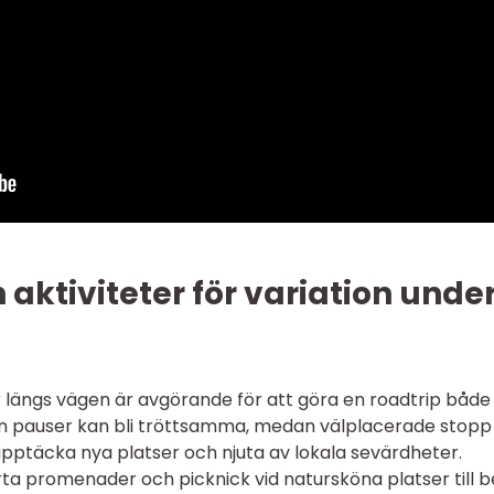
 aktiviteter för variation unde
r
längs vägen är avgörande för att göra en roadtrip både 
an pauser kan bli tröttsamma, medan välplacerade stopp
upptäcka nya platser och njuta av lokala sevärdheter.
rta promenader och picknick vid natursköna platser till 