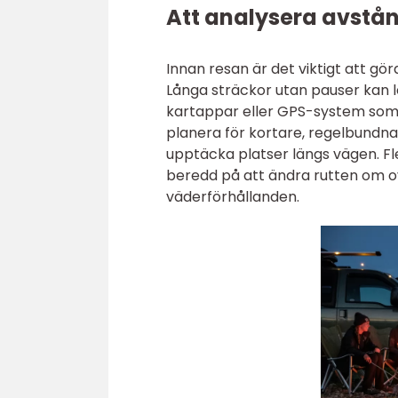
Att analysera avstån
Innan resan är det viktigt att gö
Långa sträckor utan pauser kan l
kartappar eller GPS-system som v
planera för kortare, regelbundna
upptäcka platser längs vägen. Fle
beredd på att ändra rutten om 
väderförhållanden.