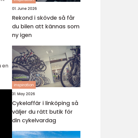
01. June 2026
Rekond i skövde så får
du bilen att kännas som
ny igen
u en
inspiration
31. May 2026
Cykelaffär i linköping så
väljer du rätt butik för
din cykelvardag