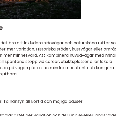
e
det bra att inkludera sidovägar och natursköna rutter s
der mer variation. Historiska städer, kustvägar eller omr
san mer minnesvärd. Att kombinera huvudvägar med mind
ill spontana stopp vid caféer, utsiktsplatser eller lokala
tionen på vägen gör resan mindre monotont och kan göra
njutbara.
 Ta hänsyn till körtid och möjliga pauser.
ägar: Det ger variation och fler upplevelser längs väge