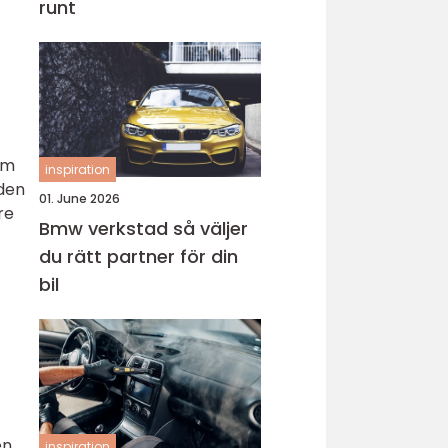
runt
om
inspiration
åden
01. June 2026
re
Bmw verkstad så väljer
du rätt partner för din
bil
n.
inspiration