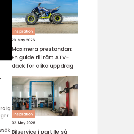
inspiration
28. May 2026
Maximera prestandan:
En guide till rätt ATV-
däck för olika uppdrag
r
rolig
inspiration
 ger
02. May 2026
besök
Bilservice i partille så