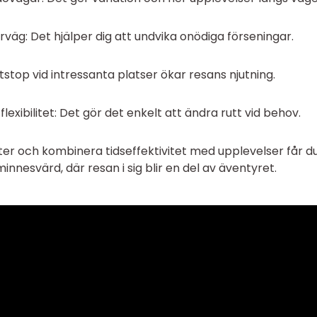
örväg: Det hjälper dig att undvika onödiga förseningar.
stop vid intressanta platser ökar resans njutning.
exibilitet: Det gör det enkelt att ändra rutt vid behov.
er och kombinera tidseffektivitet med upplevelser får d
nnesvärd, där resan i sig blir en del av äventyret.