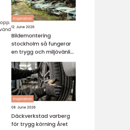
inspiration
topp.
12. June 2026
nvänd
Bildemontering
stockholm så fungerar
en trygg och miljövänlig
bilskrot
inspiration
08. June 2026
Däckverkstad varberg
för trygg körning Året