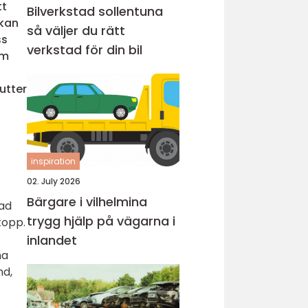
tt
Bilverkstad sollentuna
 kan
så väljer du rätt
ss
verkstad för din bil
om
d
rutter
inspiration
02. July 2026
Bärgare i vilhelmina
rad
trygg hjälp på vägarna i
topp.
inlandet
na
nd,