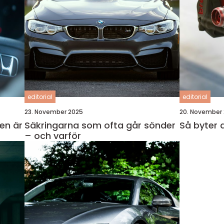
editorial
editorial
23. November 2025
20. November
en är
Säkringarna som ofta går sönder
Så byter
– och varför