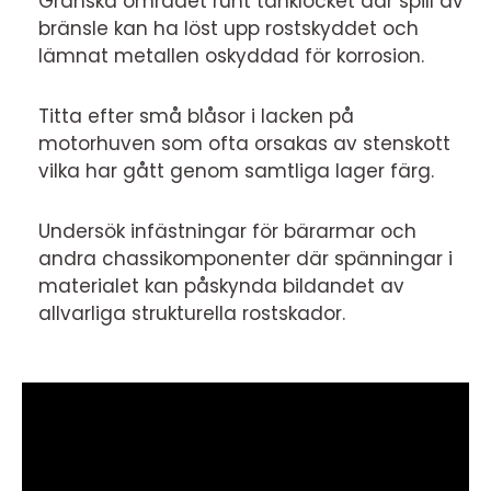
Granska området runt tanklocket där spill av
bränsle kan ha löst upp rostskyddet och
lämnat metallen oskyddad för korrosion.
Titta efter små blåsor i lacken på
motorhuven som ofta orsakas av stenskott
vilka har gått genom samtliga lager färg.
Undersök infästningar för bärarmar och
andra chassikomponenter där spänningar i
materialet kan påskynda bildandet av
allvarliga strukturella rostskador.