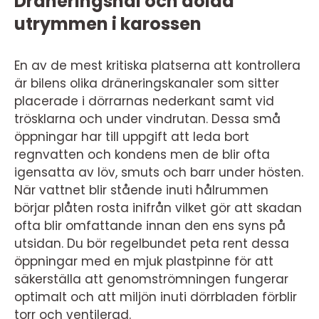
Dräneringshål och dolda
utrymmen i karossen
En av de mest kritiska platserna att kontrollera
är bilens olika dräneringskanaler som sitter
placerade i dörrarnas nederkant samt vid
trösklarna och under vindrutan. Dessa små
öppningar har till uppgift att leda bort
regnvatten och kondens men de blir ofta
igensatta av löv, smuts och barr under hösten.
När vattnet blir stående inuti hålrummen
börjar plåten rosta inifrån vilket gör att skadan
ofta blir omfattande innan den ens syns på
utsidan. Du bör regelbundet peta rent dessa
öppningar med en mjuk plastpinne för att
säkerställa att genomströmningen fungerar
optimalt och att miljön inuti dörrbladen förblir
torr och ventilerad.