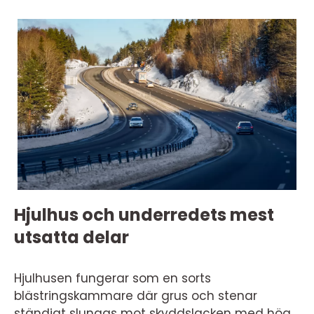
Hjulhus och underredets mest
utsatta delar
Hjulhusen fungerar som en sorts
blästringskammare där grus och stenar
ständigt slungas mot skyddslacken med hög