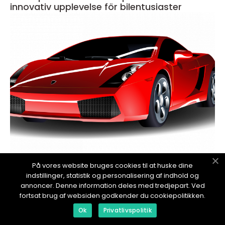
innovativ upplevelse för bilentusiaster
redaktionel
På vores website bruges cookies til at huske dine
indstillinger, statistik og personalisering af indhold og
13. November 2024
annoncer. Denne information deles med tredjepart. Ved
Köpa tesla: en högkvalitativ guide för
fortsat brug af websiden godkender du cookiepolitikken.
bilintresserade
Ok
Privatlivspolitik