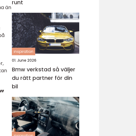
runt
ma än
a
på
inspiration
01. June 2026
r,
Bmw verkstad så väljer
kan
du rätt partner för din
bil
”
inspiration