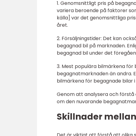
1. Genomsnittligt pris på begagn
variera beroende på faktorer som mä
källa] var det genomsnittliga pri
året.
2. Försäljningstider: Det kan ocks
begagnad bil på marknaden. Enligt [
begagnad bil under det föregåen
3. Mest populära bilmärkena för 
begagnatmarknaden än andra. Enligt
bilmärkena för begagnade bilar i
Genom att analysera och förstå 
om den nuvarande begagnatmarkn
Skillnader mellan
Det är viktigt att förstå att olika s