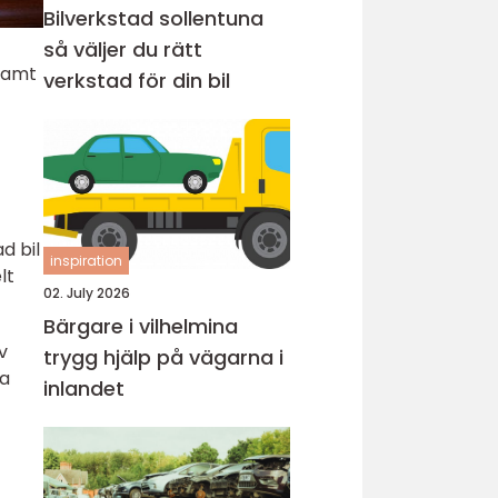
Bilverkstad sollentuna
så väljer du rätt
 samt
verkstad för din bil
d bil
inspiration
lt
02. July 2026
Bärgare i vilhelmina
v
trygg hjälp på vägarna i
la
inlandet