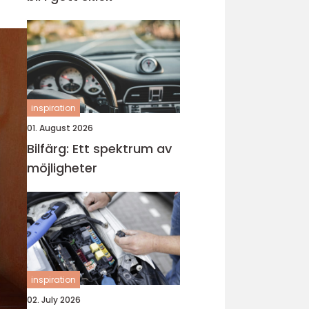
inspiration
01. August 2026
Bilfärg: Ett spektrum av
möjligheter
inspiration
02. July 2026