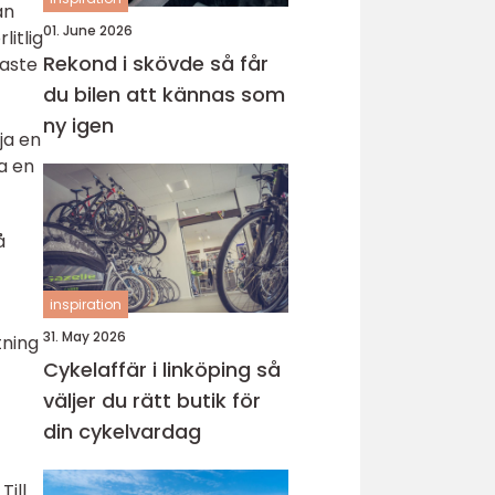
an
01. June 2026
litlig
Rekond i skövde så får
naste
du bilen att kännas som
ny igen
ja en
ja en
å
inspiration
31. May 2026
tning
Cykelaffär i linköping så
väljer du rätt butik för
din cykelvardag
Till