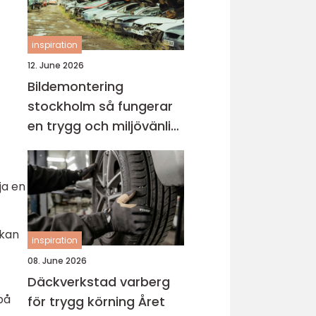
inspiration
12. June 2026
Bildemontering
stockholm så fungerar
en trygg och miljövänlig
bilskrot
ja en
 kan
inspiration
08. June 2026
Däckverkstad varberg
på
för trygg körning Året