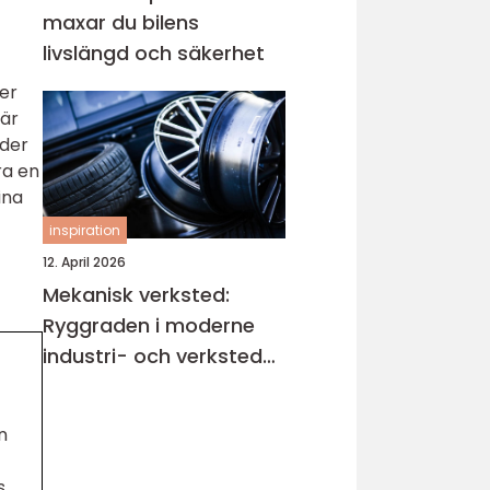
maxar du bilens
livslängd och säkerhet
ger
 är
ader
ra en
ina
inspiration
12. April 2026
Mekanisk verksted:
Ryggraden i moderne
industri- och verksted-
maskiner
n
s