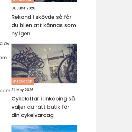
01. June 2026
Rekond i skövde så får
du bilen att kännas som
ny igen
nd av
tem
inspiration
31. May 2026
r som
Cykelaffär i linköping så
väljer du rätt butik för
din cykelvardag