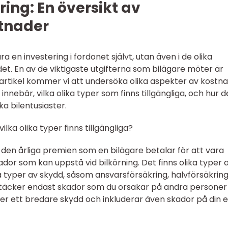
ring: En översikt av
stnader
a en investering i fordonet självt, utan även i de olika
 En av de viktigaste utgifterna som bilägare möter är
 artikel kommer vi att undersöka olika aspekter av kostn
t innebär, vilka olika typer som finns tillgängliga, och hur 
a bilentusiaster.
lka olika typer finns tillgängliga?
 den årliga premien som en bilägare betalar för att vara
ador som kan uppstå vid bilkörning. Det finns olika typer 
ka typer av skydd, såsom ansvarsförsäkring, halvförsäkrin
 täcker endast skador som du orsakar på andra personer 
r ett bredare skydd och inkluderar även skador på din 