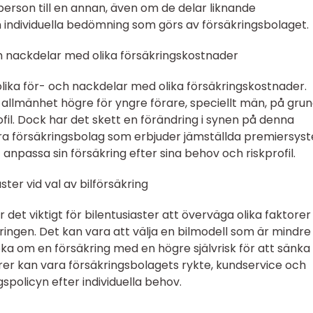
 person till en annan, även om de delar liknande
 individuella bedömning som görs av försäkringsbolaget.
h nackdelar med olika försäkringskostnader
olika för- och nackdelar med olika försäkringskostnader.
 allmänhet högre för yngre förare, speciellt män, på gru
fil. Dock har det skett en förändring i synen på denna
era försäkringsbolag som erbjuder jämställda premiersys
 anpassa sin försäkring efter sina behov och riskprofil.
ter vid val av bilförsäkring
r det viktigt för bilentusiaster att överväga olika faktore
ringen. Det kan vara att välja en bilmodell som är mindre
öka om en försäkring med en högre självrisk för att sänka
er kan vara försäkringsbolagets rykte, kundservice och
ngspolicyn efter individuella behov.