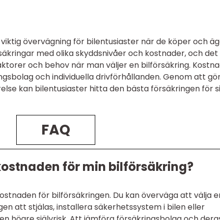
 viktig övervägning för bilentusiaster när de köper och ä
försäkringar med olika skyddsnivåer och kostnader, och det
 faktorer och behov när man väljer en bilförsäkring. Kostn
ngsbolag och individuella drivförhållanden. Genom att gö
lse kan bilentusiaster hitta den bästa försäkringen för s
FAQ
kostnaden för min bilförsäkring?
kostnaden för bilförsäkringen. Du kan överväga att välja e
 att stjälas, installera säkerhetssystem i bilen eller
n högre självrisk. Att jämföra försäkringsbolag och dera