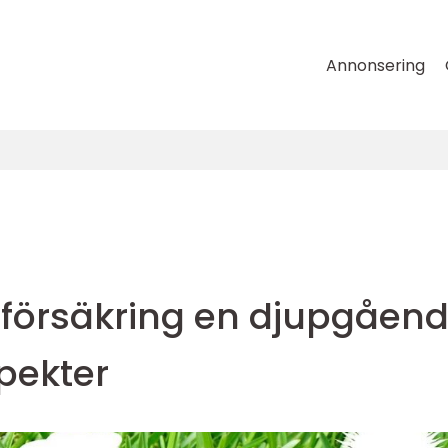
Annonsering
ilförsäkring en djupgåen
spekter