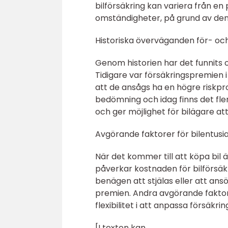
bilförsäkring kan variera från en
omständigheter, på grund av den
Historiska överväganden för- oc
Genom historien har det funnits 
Tidigare var försäkringspremien i
att de ansågs ha en högre riskpro
bedömning och idag finns det fl
och ger möjlighet för bilägare att
Avgörande faktorer för bilentusias
När det kommer till att köpa bil ä
påverkar kostnaden för bilförsäk
benägen att stjälas eller att ans
premien. Andra avgörande faktor
flexibilitet i att anpassa försäkri
[I texten kan