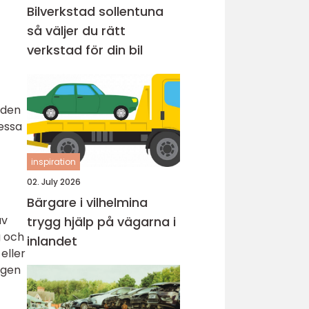
Bilverkstad sollentuna
så väljer du rätt
verkstad för din bil
aden
dessa
inspiration
02. July 2026
Bärgare i vilhelmina
av
trygg hjälp på vägarna i
g och
inlandet
eller
egen