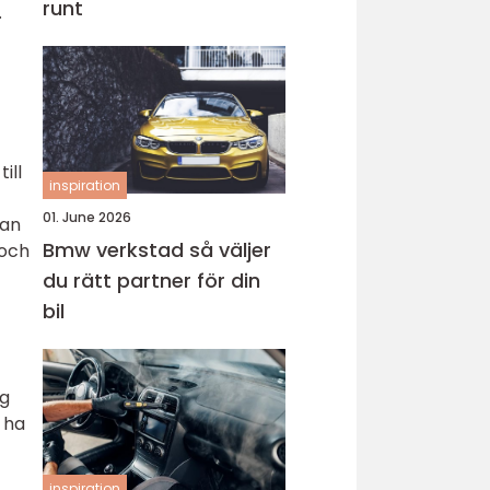
runt
.
ill
inspiration
01. June 2026
kan
Bmw verkstad så väljer
 och
du rätt partner för din
bil
ag
 ha
inspiration