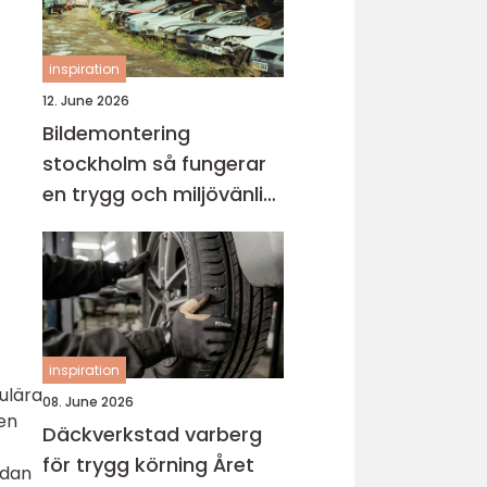
inspiration
12. June 2026
Bildemontering
stockholm så fungerar
en trygg och miljövänlig
bilskrot
inspiration
pulära
08. June 2026
men
Däckverkstad varberg
för trygg körning Året
edan