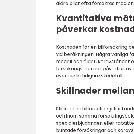
äldre bilar ofta försäkras med en
Kvantitativa mät
påverkar kostna
Kostnaden för en bilförsäkring be
vid beräkningen. Några vanliga fa
modell och ålder, köravståndet 
försäkringspremier påverkas av i
eventuella tidigare skadefall.
Skillnader mellan
Skillnader i bilförsäkringskostn
och inom samma försäkringsbolag
specialerbjudanden eller rabatte
buntade försäkringar och köravst