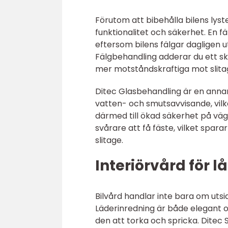
Förutom att bibehålla bilens lyst
funktionalitet och säkerhet. En f
eftersom bilens fälgar dagligen
Fälgbehandling adderar du ett sk
mer motståndskraftiga mot slita
Ditec Glasbehandling är en annan
vatten- och smutsavvisande, vilk
därmed till ökad säkerhet på vä
svårare att få fäste, vilket spa
slitage.
Interiörvård för l
Bilvård handlar inte bara om utsidan
Läderinredning är både elegant o
den att torka och spricka. Ditec Sk