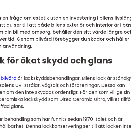
ra en fråga om estetik utan en investering i bilens livslä
 du ser till att både bilens exteriör och interiör är i bä
m din bil med omsorg, behåller den sitt värde längre oc
ver tid. Genom bilvård förebygger du skador och håller 
ch användning.
k för ökat skydd och glans
 bilvård
är lackskyddsbehandlingar. Bilens lack är ständig
solens UV-strålar, vägsalt och föroreningar. Dessa kan
n om den inte skyddas ordentligt. För den som vill ge sin 
ramiska lackskydd som Ditec Ceramic Ultra, vilket tillfö
ffad glans.
är behandling som har funnits sedan 1970-talet och är
hållbarhet. Denna lackkonservering ser till att lacken int