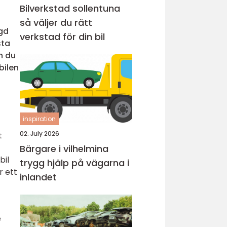
Bilverkstad sollentuna
så väljer du rätt
ngd
verkstad för din bil
sta
h du
bilen
inspiration
02. July 2026
t
Bärgare i vilhelmina
bil
trygg hjälp på vägarna i
r ett
inlandet
e