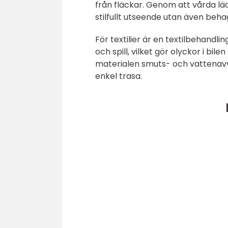
från fläckar. Genom att vårda lä
stilfullt utseende utan även beha
För textilier är en textilbehandl
och spill, vilket gör olyckor i bi
materialen smuts- och vattenavvi
enkel trasa.