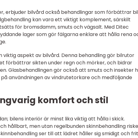
er, erbjuder bilvård också behandlingar som förbättrar bi
älgbehandling kan vara ett viktigt komplement, särskilt
 utsätts för bromsdamm, smuts och vägsalt. Med Ditec
yddande lager som gör fälgarna enklare att hålla rena o
ge.
 viktig aspekt av bilvård. Denna behandling gör bilrutor
et förbättrar sikten under regn och mörker, och bidrar
gen. Glasbehandlingen gör också att smuts och insekter 
rar på användningen av vindrutetorkare och medföljande
ångvarig komfort och stil
; bilens interiör är minst lika viktig att hålla i skick.
ch hållbart, men utan regelbunden skinnbehandling risk
innbehandling ser till att lädret håller sig smidigt och fri