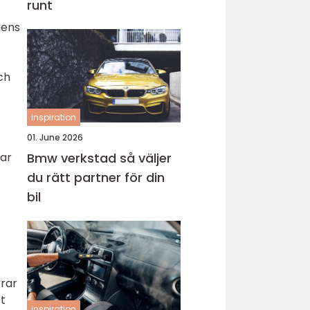
runt
lens
ch
inspiration
01. June 2026
har
Bmw verkstad så väljer
du rätt partner för din
bil
erar
tt
inspiration