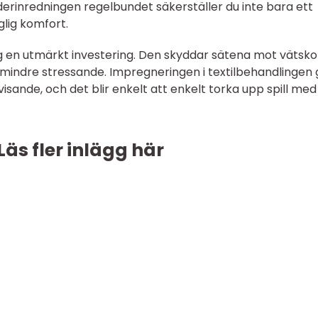
derinredningen regelbundet säkerställer du inte bara ett
glig komfort.
ing en utmärkt investering. Den skyddar sätena mot vätsko
len mindre stressande. Impregneringen i textilbehandlingen
sande, och det blir enkelt att enkelt torka upp spill med
Läs fler inlägg här