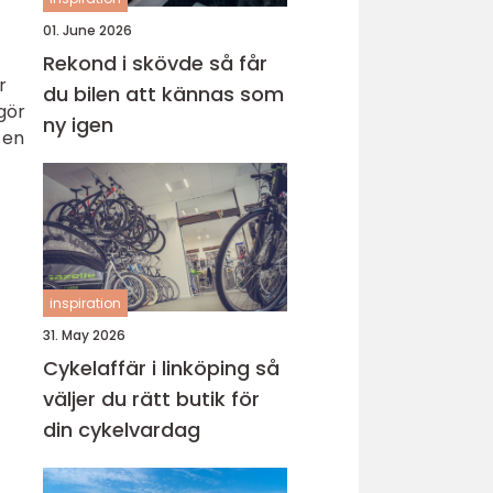
01. June 2026
Rekond i skövde så får
r
du bilen att kännas som
 gör
ny igen
 en
inspiration
31. May 2026
Cykelaffär i linköping så
väljer du rätt butik för
din cykelvardag