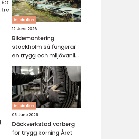
 Ett
 tre
inspiration
12. June 2026
Bildemontering
stockholm så fungerar
en trygg och miljövänlig
bilskrot
inspiration
08. June 2026
h
Däckverkstad varberg
för trygg körning Året