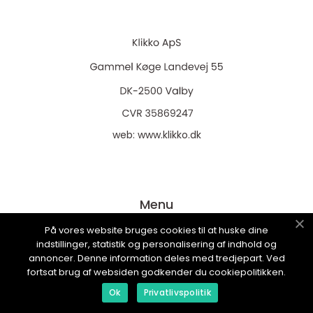
web:
www.klikko.dk
Menu
På vores website bruges cookies til at huske dine
indstillinger, statistik og personalisering af indhold og
Annonsering
annoncer. Denne information deles med tredjepart. Ved
fortsat brug af websiden godkender du cookiepolitikken.
Om oss
Ok
Privatlivspolitik
Cookies