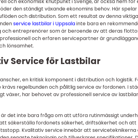
rell och ekonomisk knutpunkt i Sverige, är också hem för
töder den ständigt växande ekonomins behov. Här spelar
varuflöden och distribution. Som ett resultat av denna viktig
bunden
service lastbilar i Uppsala
inte bara en rekommend
g och entreprenörer som är beroende av att deras flotto
 en professionell och erfaren servicepartner är grundlägga
 och lönsamhet.
iv Service för Lastbilar
anscher, en kritisk komponent i distribution och logistik. F
de krävs regelbunden och pålitlig service av fordonen. I st
gt växer, har behovet av professionell service av lastbila
r är det inte bara fråga om att utföra rutinmässigt underh
att säkerställa fordonets säkerhet, driftsäkerhet och att
sstopp. Kvalitativ service innebär att serviceteknikerna 
n senaste teknologin och tillverkares specifikationer. 