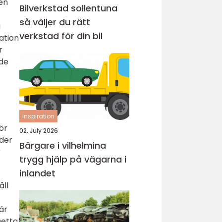
 en
Bilverkstad sollentuna
så väljer du rätt
a
verkstad för din bil
ation
r
nde
inspiration
ör
02. July 2026
äder
Bärgare i vilhelmina
r
trygg hjälp på vägarna i
inlandet
åll
är
Detta