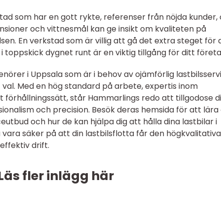
tad som har en gott rykte, referenser från nöjda kunder,
nsioner och vittnesmål kan ge insikt om kvaliteten på
n. En verkstad som är villig att gå det extra steget för 
 i toppskick dygnet runt är en viktig tillgång för ditt företa
nörer i Uppsala som är i behov av ojämförlig lastbilsserv
val. Med en hög standard på arbete, expertis inom
förhållningssätt, står Hammarlings redo att tillgodose d
ionalism och precision. Besök deras hemsida för att lära 
bud och hur de kan hjälpa dig att hålla dina lastbilar i
ara säker på att din lastbilsflotta får den högkvalitativa
ffektiv drift.
Läs fler inlägg här