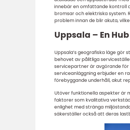
innebär en omfattande kontroll av
bromsar och elektriska system. Re
problem innan de blir akuta, vilke
Uppsala – En Hub 
Uppsala’s geografiska läge gör sta
behovet av pålitliga serviceställen
servicepartner är avgörande för 
serviceanläggning erbjuder en rad 
förebyggande underhåll, akut rep
Utöver funktionella aspekter är m
faktorer som kvalitativa verkst
enlighet med stränga miljöstandar
säkerställer också att deras last