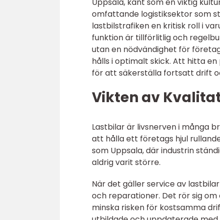
Uppsala, känt som en viktig kultu
omfattande logistiksektor som s
lastbilstrafiken en kritisk roll i 
funktion är tillförlitlig och regel
utan en nödvändighet för företa
hålls i optimalt skick. Att hitta
för att säkerställa fortsatt drift
Vikten av Kvalitat
Lastbilar är livsnerven i många br
att hålla ett företags hjul rullan
som Uppsala, där industrin ständi
aldrig varit större.
När det gäller service av lastbila
och reparationer. Det rör sig om 
minska risken för kostsamma drift
utbildade och uppdaterade med de