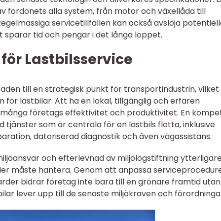
 fordonets alla system, från motor och växellåda till
gelmässiga servicetillfällen kan också avslöja potentiel
t sparar tid och pengar i det långa loppet.
för Lastbilsservice
den till en strategisk punkt för transportindustrin, vilket
 för lastbilar. Att ha en lokal, tillgänglig och erfaren
många företags effektivitet och produktivitet. En kompe
tjänster som är centrala för en lastbils flotta, inklusive
aration, datoriserad diagnostik och även vägassistans.
iljöansvar och efterlevnad av miljölögstiftning ytterligar
äder måste hantera. Genom att anpassa serviceprocedure
der bidrar företag inte bara till en grönare framtid utan
bilar lever upp till de senaste miljökraven och förordninga