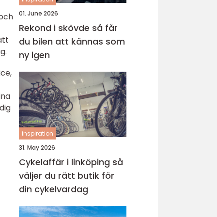
01. June 2026
 och
Rekond i skövde så får
att
du bilen att kännas som
g.
ny igen
ice,
ina
dig
inspiration
31. May 2026
Cykelaffär i linköping så
väljer du rätt butik för
din cykelvardag