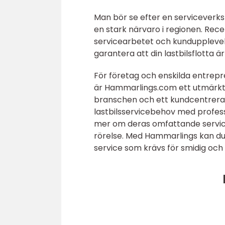
Man bör se efter en serviceverks
en stark närvaro i regionen. Rece
servicearbetet och kundupplevelse
garantera att din lastbilsflotta är
För företag och enskilda entrepre
är Hammarlings.com ett utmärkt 
branschen och ett kundcentrerat 
lastbilsservicebehov med profess
mer om deras omfattande serviceut
rörelse. Med Hammarlings kan du v
service som krävs för smidig och e