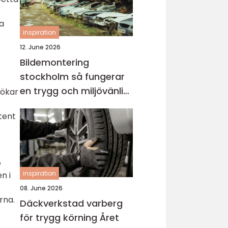
la
inspiration
12. June 2026
Bildemontering
stockholm så fungerar
en trygg och miljövänlig
 ökar
bilskrot
tent
e
inspiration
n i
08. June 2026
rna.
Däckverkstad varberg
för trygg körning Året