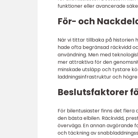
funktioner eller avancerade säke
För- och Nackdela
När vi tittar tillbaka på historie
hade ofta begränsad räckvidd och
användning. Men med teknologiska
mer attraktiva för den genomsnitt
minskade utsläpp och tystare kör
laddningsinfrastruktur och högre 
Beslutsfaktorer fö
För bilentusiaster finns det flera
den bästa elbilen. Räckvidd, prest
överväga. En annan avgörande fak
och täckning av snabbladdningssta