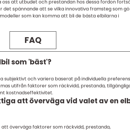
nta oss att utbudet och prestandan hos dessa fordon forts
 är det spännande att se vilka innovativa framsteg som gö
a modeller som kan komma att bli de bästa elbilarna i
FAQ
bil som 'bäst'?
ra subjektivt och variera baserat på individuella preferen
as utifrån faktorer som räckvidd, prestanda, tillgänglig
mt kostnadseffektivitet.
ktiga att överväga vid valet av en elb
igt att överväga faktorer som räckvidd, prestanda,