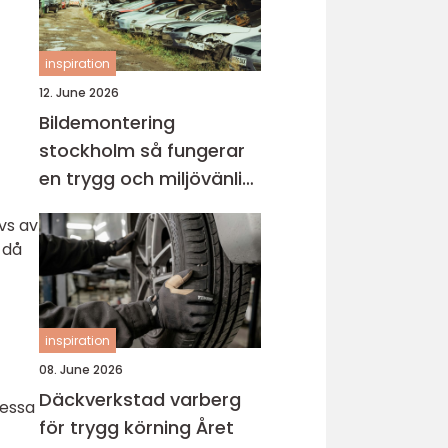
inspiration
12. June 2026
Bildemontering
stockholm så fungerar
en trygg och miljövänlig
bilskrot
vs av
 då
inspiration
08. June 2026
Däckverkstad varberg
Dessa
för trygg körning Året