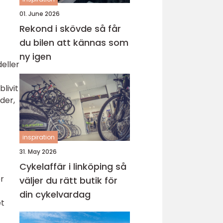
01. June 2026
Rekond i skövde så får
du bilen att kännas som
ny igen
deller
livit
der,
inspiration
31. May 2026
Cykelaffär i linköping så
er
väljer du rätt butik för
din cykelvardag
et