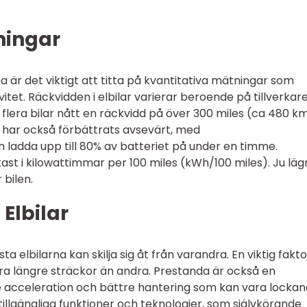
ningar
 är det viktigt att titta på kvantitativa mätningar som
vitet. Räckvidden i elbilar varierar beroende på tillverkar
flera bilar nått en räckvidd på över 300 miles (ca 480 k
 har också förbättrats avsevärt, med
ladda upp till 80% av batteriet på under en timme.
ftast i kilowattimmar per 100 miles (kWh/100 miles). Ju läg
 bilen.
Elbilar
sta elbilarna kan skilja sig åt från varandra. En viktig fakto
öra längre sträckor än andra. Prestanda är också en
 acceleration och bättre hantering som kan vara locka
tillgängliga funktioner och teknologier, som självkörande