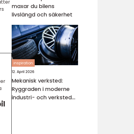
ätter
maxar du bilens
rs
livslängd och säkerhet
inspiration
12. April 2026
Mekanisk verksted:
ser
a
Ryggraden i moderne
industri- och verksted-
il
maskiner