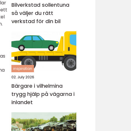
lar
Bilverkstad sollentuna
 ett
så väljer du rätt
kel
verkstad för din bil
n.
nas
inspiration
öma
02. July 2026
Bärgare i vilhelmina
trygg hjälp på vägarna i
inlandet