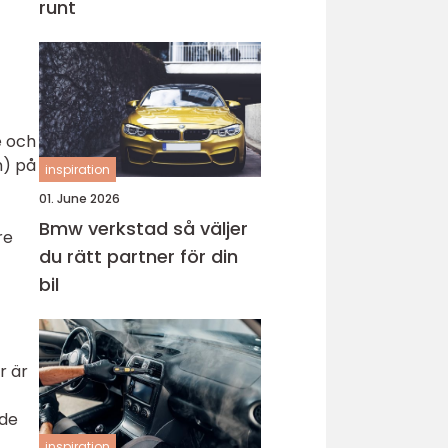
runt
e och
m) på
inspiration
01. June 2026
Bmw verkstad så väljer
re
du rätt partner för din
bil
r är
nde
inspiration