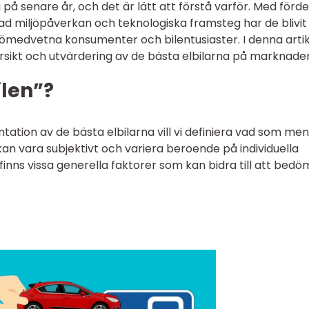
a på senare år, och det är lätt att förstå varför. Med förde
ad miljöpåverkan och teknologiska framsteg har de blivit
ljömedvetna konsumenter och bilentusiaster. I denna arti
rsikt och utvärdering av de bästa elbilarna på marknade
ilen”?
tation av de bästa elbilarna vill vi definiera vad som me
an vara subjektivt och variera beroende på individuella
inns vissa generella faktorer som kan bidra till att bed