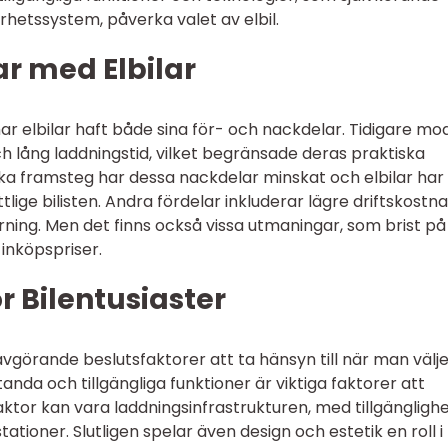
rhetssystem, påverka valet av elbil.
r med Elbilar
n har elbilar haft både sina för- och nackdelar. Tidigare mo
 lång laddningstid, vilket begränsade deras praktiska
 framsteg har dessa nackdelar minskat och elbilar har b
lige bilisten. Andra fördelar inkluderar lägre driftskostna
ning. Men det finns också vissa utmaningar, som brist på
inköpspriser.
r Bilentusiaster
 avgörande beslutsfaktorer att ta hänsyn till när man välj
anda och tillgängliga funktioner är viktiga faktorer att
tor kan vara laddningsinfrastrukturen, med tillgängligh
tioner. Slutligen spelar även design och estetik en roll i