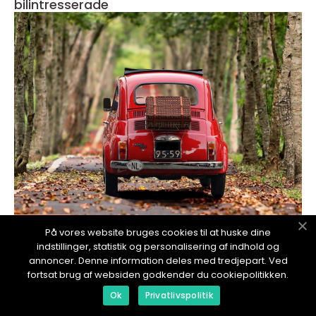
bilintresserade
redaktionel
På vores website bruges cookies til at huske dine
13. November 2024
indstillinger, statistik og personalisering af indhold og
annoncer. Denne information deles med tredjepart. Ved
Att köpa en tesla är något som allt fler
fortsat brug af websiden godkender du cookiepolitikken.
bilentusiaster funderar på
Ok
Privatlivspolitik