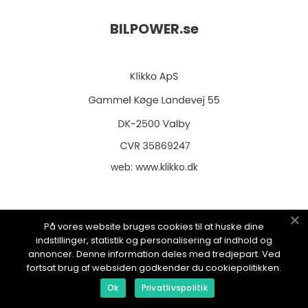
BILPOWER.
se
web:
www.klikko.dk
På vores website bruges cookies til at huske dine
Menu
indstillinger, statistik og personalisering af indhold og
annoncer. Denne information deles med tredjepart. Ved
fortsat brug af websiden godkender du cookiepolitikken.
Annonsering
Ok
Privatlivspolitik
Om oss