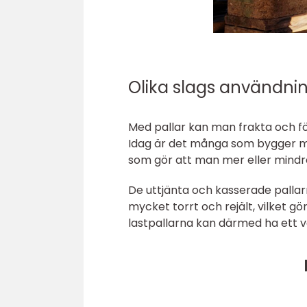
Olika slags användn
Med pallar kan man frakta och f
Idag är det många som bygger möb
som gör att man mer eller mindre
De uttjänta och kasserade pallarn
mycket torrt och rejält, vilket g
lastpallarna kan därmed ha ett vär