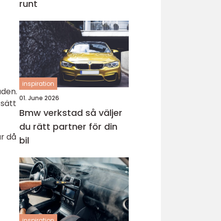
runt
inspiration
åden.
01. June 2026
 sätt
Bmw verkstad så väljer
du rätt partner för din
är då
bil
inspiration