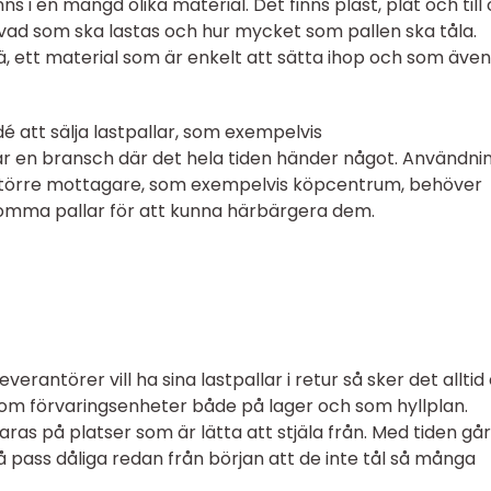
nns i en mängd olika material. Det finns plast, plåt och till
vad som ska lastas och hur mycket som pallen ska tåla.
rä, ett material som är enkelt att sätta ihop och som även
é att sälja lastpallar, som exempelvis
t är en bransch där det hela tiden händer något. Användn
t större mottagare, som exempelvis köpcentrum, behöver
tomma pallar för att kunna härbärgera dem.
antörer vill ha sina lastpallar i retur så sker det alltid 
 som förvaringsenheter både på lager och som hyllplan.
ras på platser som är lätta att stjäla från. Med tiden går
å pass dåliga redan från början att de inte tål så många