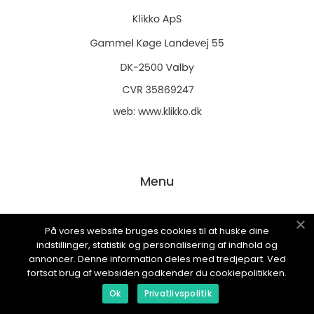
web:
www.klikko.dk
Menu
Annonsering
På vores website bruges cookies til at huske dine
indstillinger, statistik og personalisering af indhold og
Om oss
annoncer. Denne information deles med tredjepart. Ved
Cookies
fortsat brug af websiden godkender du cookiepolitikken.
Kontakta oss
Ok
Privatlivspolitik