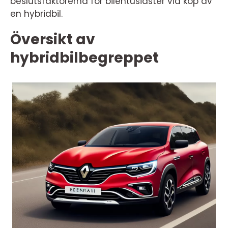
beslutsfaktorerna för bilentusiaster vid köp av
en hybridbil.
Översikt av
hybridbilbegreppet