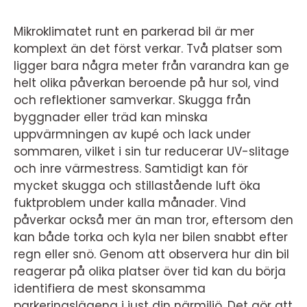
Mikroklimatet runt en parkerad bil är mer
komplext än det först verkar. Två platser som
ligger bara några meter från varandra kan ge
helt olika påverkan beroende på hur sol, vind
och reflektioner samverkar. Skugga från
byggnader eller träd kan minska
uppvärmningen av kupé och lack under
sommaren, vilket i sin tur reducerar UV-slitage
och inre värmestress. Samtidigt kan för
mycket skugga och stillastående luft öka
fuktproblem under kalla månader. Vind
påverkar också mer än man tror, eftersom den
kan både torka och kyla ner bilen snabbt efter
regn eller snö. Genom att observera hur din bil
reagerar på olika platser över tid kan du börja
identifiera de mest skonsamma
parkeringslägena i just din närmiljö. Det gör att