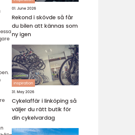
01. June 2026
s
Rekond i skövde så får
du bilen att kännas som
Dessa
ny igen
ägare
pen.
n
inspiration
31. May 2026
re
Cykelaffär i linköping så
väljer du rätt butik för
din cykelvardag
an