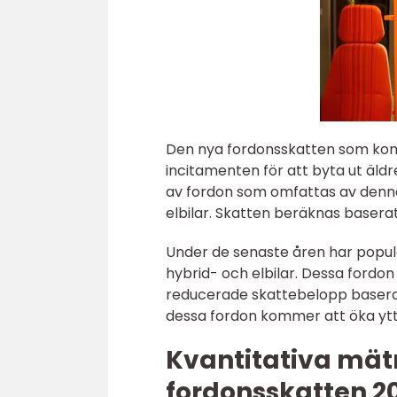
Den nya fordonsskatten som kom
incitamenten för att byta ut äldr
av fordon som omfattas av denna s
elbilar. Skatten beräknas basera
Under de senaste åren har popular
hybrid- och elbilar. Dessa fordon
reducerade skattebelopp baserat
dessa fordon kommer att öka ytte
Kvantitativa mät
fordonsskatten 2