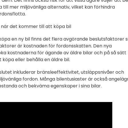
dem. Det finns också risk för att vissa ägare väljer att b
ta till mer miljövänliga alternativ, vilket kan förhindra
rdonsflotta.
 när det kommer till att köpa bil
köpa en ny bil finns det flera avgörande beslutsfaktorer
faktorer är kostnaden för fordonsskatten. Den nya
 öka kostnaderna för ägande av äldre bilar och på så sätt
 köpa eller behålla en äldre bil.
utet inkluderar bränsleeffektivitet, utsläppsnivåer och
iljövänliga fordon. Många bilentusiaster är också angelä
estanda och bekväma egenskaper i sina bilar.