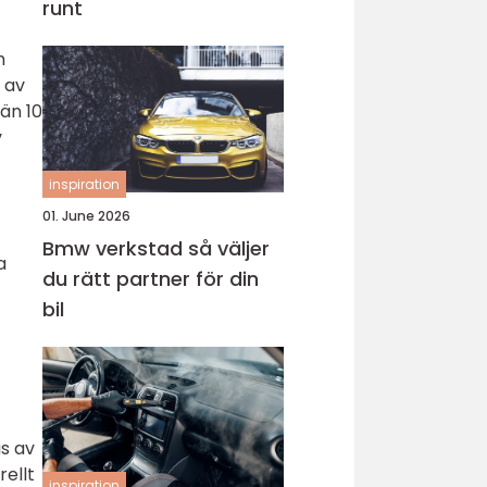
runt
m
 av
 än 10
v
inspiration
01. June 2026
Bmw verkstad så väljer
a
du rätt partner för din
bil
s av
rellt
inspiration