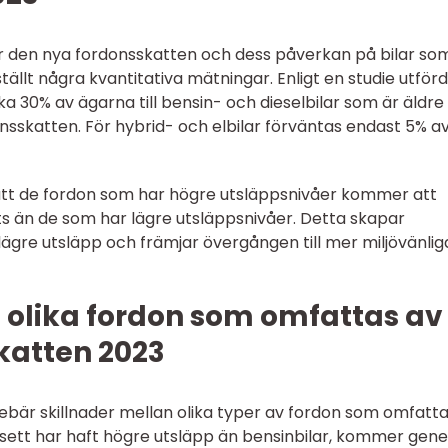
för den nya fordonsskatten och dess påverkan på bilar so
llt några kvantitativa mätningar. Enligt en studie utförd
a 30% av ägarna till bensin- och dieselbilar som är äldre
nsskatten. För hybrid- och elbilar förväntas endast 5% a
att de fordon som har högre utsläppsnivåer kommer att
s än de som har lägre utsläppsnivåer. Detta skapar
lägre utsläpp och främjar övergången till mer miljövänlig
 olika fordon som omfattas av
katten 2023
bär skillnader mellan olika typer av fordon som omfatta
lt sett har haft högre utsläpp än bensinbilar, kommer gene