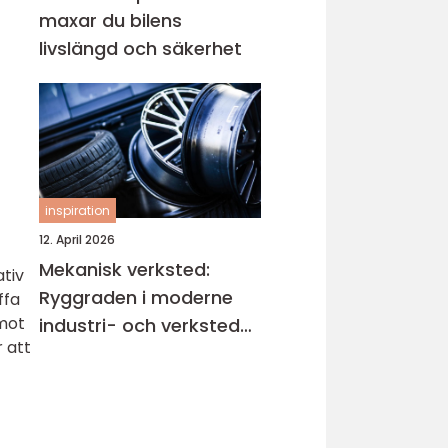
maxar du bilens
livslängd och säkerhet
inspiration
12. April 2026
Mekanisk verksted:
ativ
Ryggraden i moderne
ffa
 mot
industri- och verksted-
 att
maskiner