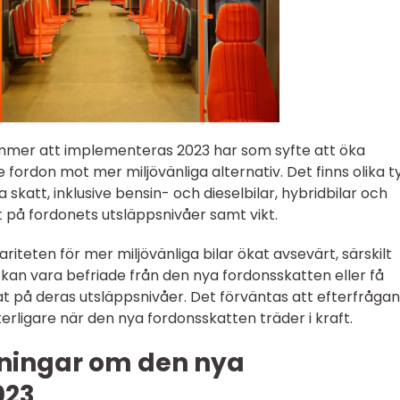
mer att implementeras 2023 har som syfte att öka
e fordon mot mer miljövänliga alternativ. Det finns olika 
katt, inklusive bensin- och dieselbilar, hybridbilar och
t på fordonets utsläppsnivåer samt vikt.
iteten för mer miljövänliga bilar ökat avsevärt, särskilt
 kan vara befriade från den nya fordonsskatten eller få
 på deras utsläppsnivåer. Det förväntas att efterfråga
rligare när den nya fordonsskatten träder i kraft.
ningar om den nya
023