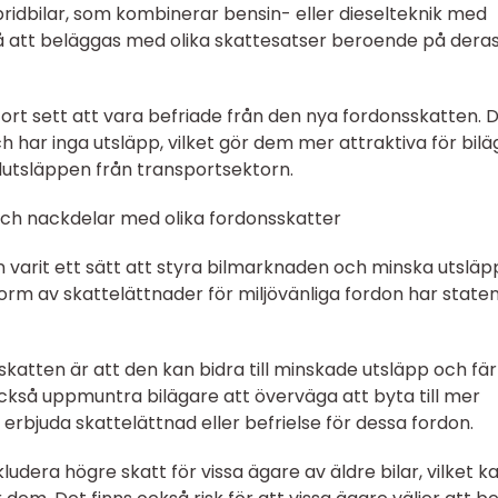
ridbilar, som kombinerar bensin- eller dieselteknik med
så att beläggas med olika skattesatser beroende på dera
stort sett att vara befriade från den nya fordonsskatten. 
h har inga utsläpp, vilket gör dem mer attraktiva för bil
xidutsläppen från transportsektorn.
och nackdelar med olika fordonsskatter
n varit ett sätt att styra bilmarknaden och minska utsläp
orm av skattelättnader för miljövänliga fordon har state
atten är att den kan bidra till minskade utsläpp och fär
också uppmuntra bilägare att överväga att byta till mer
 erbjuda skattelättnad eller befrielse för dessa fordon.
dera högre skatt för vissa ägare av äldre bilar, vilket k