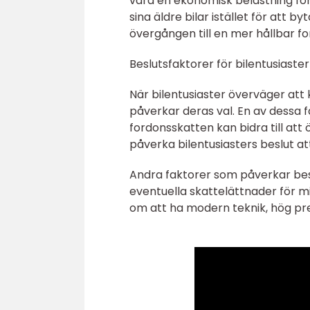
vara en ekonomisk belastning för 
sina äldre bilar istället för att by
övergången till en mer hållbar fo
Beslutsfaktorer för bilentusiaster
När bilentusiaster överväger att 
påverkar deras val. En av dessa 
fordonsskatten kan bidra till att
påverka bilentusiasters beslut att
Andra faktorer som påverkar besl
eventuella skattelättnader för m
om att ha modern teknik, hög pr