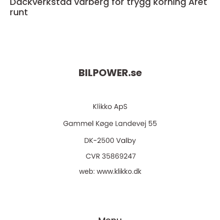
Däckverkstad varberg för trygg körning Året
runt
BILPOWER.
se
web:
www.klikko.dk