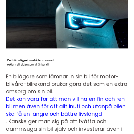
En bilägare som lämnar in sin bil för motor-
bilvård-bilrekond brukar göra det som en extra
omsorg om sin bil.
Det kan vara för att man vill ha en fin och ren
bil men även för att allt inuti och utanpå bilen
ska få en längre och bättre livslängd
. Kanske ger man sig på att tvätta och
dammsuga sin bil själv och investerar även i