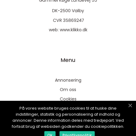
web:
www.klikko.dk
Menu
Annonsering
Om oss
Cookies
På vores website bruges cookies til at huske dine
Kontakta oss
indstillinger, statistik og personalisering af indhold og
Sitemap
annoncer. Denne information deles med tredjepart. Ved
fortsat brug af websiden godkender du cookiepolitikken.
Ok
Privatlivspolitik