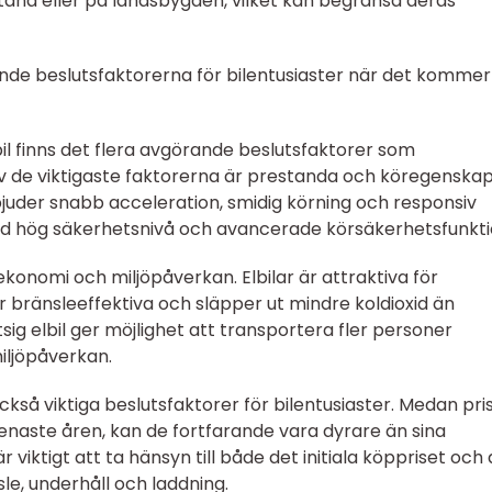
tånd eller på landsbygden, vilket kan begränsa deras
de beslutsfaktorerna för bilentusiaster när det kommer t
il finns det flera avgörande beslutsfaktorer som
n av de viktigaste faktorerna är prestanda och köregenskap
erbjuder snabb acceleration, smidig körning och responsiv
 med hög säkerhetsnivå och avancerade körsäkerhetsfunkti
ekonomi och miljöpåverkan. Elbilar är attraktiva för
r bränsleeffektiva och släpper ut mindre koldioxid än
sitsig elbil ger möjlighet att transportera fler personer
iljöpåverkan.
ckså viktiga beslutsfaktorer för bilentusiaster. Medan pri
senaste åren, kan de fortfarande vara dyrare än sina
r viktigt att ta hänsyn till både det initiala köppriset och
le, underhåll och laddning.