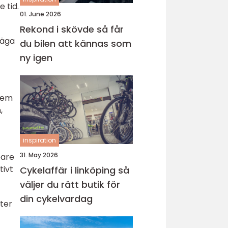
 tid.
01. June 2026
Rekond i skövde så får
väga
du bilen att kännas som
ny igen
 dem
,
inspiration
31. May 2026
bare
tivt
Cykelaffär i linköping så
väljer du rätt butik för
din cykelvardag
eter