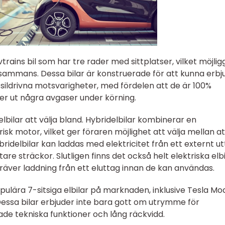
rivtrains bil som har tre rader med sittplatser, vilket möjlig
illsammans. Dessa bilar är konstruerade för att kunna erbj
ldrivna motsvarigheter, med fördelen att de är 100%
er ut några avgaser under körning.
 elbilar att välja bland. Hybridelbilar kombinerar en
k motor, vilket ger föraren möjlighet att välja mellan at
ybridelbilar kan laddas med elektricitet från ett externt u
re sträckor. Slutligen finns det också helt elektriska elbi
räver laddning från ett eluttag innan de kan användas.
pulära 7-sitsiga elbilar på marknaden, inklusive Tesla Mod
essa bilar erbjuder inte bara gott om utrymme för
de tekniska funktioner och lång räckvidd.