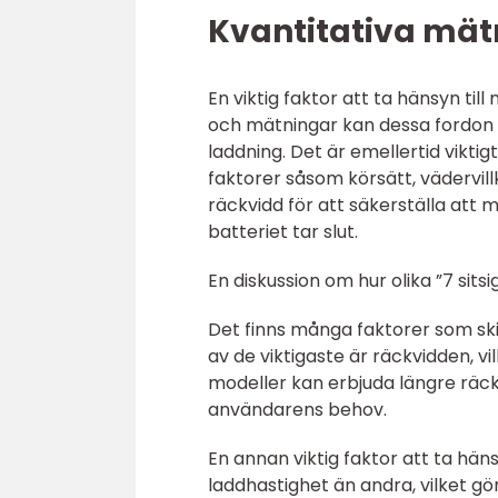
Kvantitativa mätn
En viktig faktor att ta hänsyn till 
och mätningar kan dessa fordon 
laddning. Det är emellertid vikti
faktorer såsom körsätt, vädervillk
räckvidd för att säkerställa att 
batteriet tar slut.
En diskussion om hur olika ”7 sitsig
Det finns många faktorer som skil
av de viktigaste är räckvidden, vi
modeller kan erbjuda längre räck
användarens behov.
En annan viktig faktor att ta häns
laddhastighet än andra, vilket gö