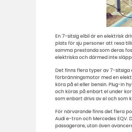
En 7-sitsig elbil är en elektrisk d
plats för sju personer att resa t
samma prestanda som deras fossi
elektriska och därmed inte släpp
Det finns flera typer av 7-sitsiga
förbränningsmotor med en elektris
köra på el eller bensin. Plug-in h
och köras på enbart el under korta
som enbart drivs av el och som k
För närvarande finns det flera po
Audi e-tron och Mercedes EQV. D
passagerare, utan även avancera