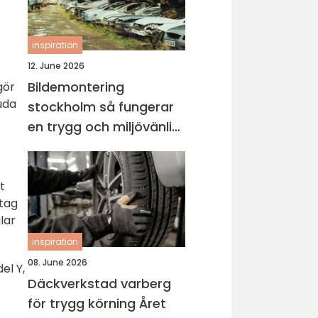
inspiration
12. June 2026
Bildemontering
gör
uda
stockholm så fungerar
en trygg och miljövänlig
bilskrot
t
ttag
lar
inspiration
08. June 2026
el Y,
Däckverkstad varberg
för trygg körning Året