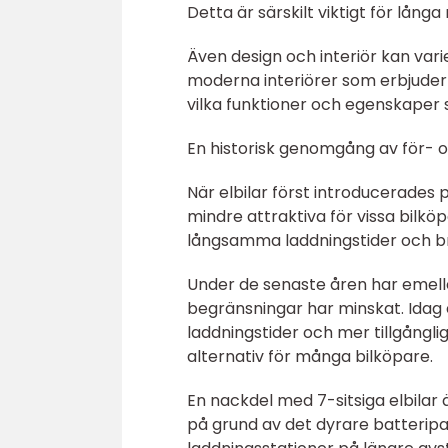
Detta är särskilt viktigt för lång
Även design och interiör kan varie
moderna interiörer som erbjuder 
vilka funktioner och egenskaper
En historisk genomgång av för- oc
När elbilar först introducerade
mindre attraktiva för vissa bilk
långsamma laddningstider och bri
Under de senaste åren har emelle
begränsningar har minskat. Idag e
laddningstider och mer tillgånglig
alternativ för många bilköpare.
En nackdel med 7-sitsiga elbilar 
på grund av det dyrare batterip