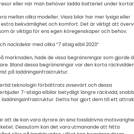
a resor eller när man behöver ladda batteriet under kortare
ra mellan olika modeller. Vissa bilar har mer lyxiga eller
extra bekvämlighet och komfort. Det är viktigt att över
 som är viktiga för ens egen köregenskaper och behov.
h nackdelar med olika ”7 sitsig elbil 2023”
s på marknaden, hade de vissa begränsningar som gjorde
öpare. Bland dessa begränsningar var den korta räckvidden
st på laddningsinfrastruktur.
rtid teknologin förbättrats avsevärt och dessa
rbjuder 7-sitsiga elbilar betydligt längre räckvidd, snab
 laddningsinfrastruktur. Detta har gjort dem till ett attrak
är att de kan vara dyrare än sina fossildrivna motsvarigh
aketet. Dessutom kan det vara utmanande att hitta