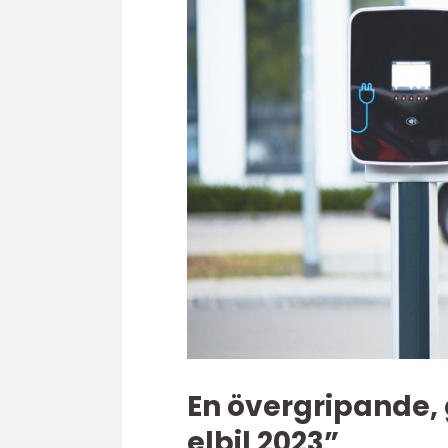
En övergripande, g
elbil 2023”