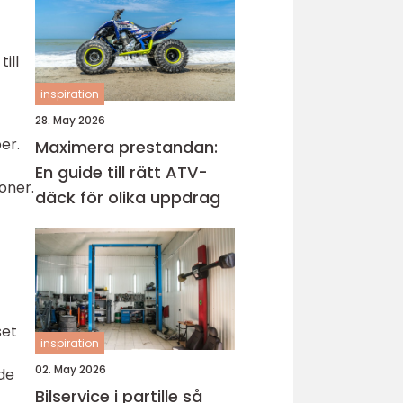
ill
inspiration
28. May 2026
er.
Maximera prestandan:
En guide till rätt ATV-
oner.
däck för olika uppdrag
set
inspiration
02. May 2026
 de
Bilservice i partille så