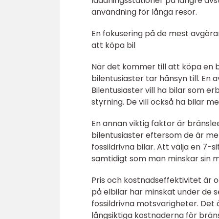
laddningsstationer på längre avs
användning för långa resor.
En fokusering på de mest avgöran
att köpa bil
När det kommer till att köpa en b
bilentusiaster tar hänsyn till. E
Bilentusiaster vill ha bilar som 
styrning. De vill också ha bilar
En annan viktig faktor är bränsle
bilentusiaster eftersom de är me
fossildrivna bilar. Att välja en 7-
samtidigt som man minskar sin m
Pris och kostnadseffektivitet är o
på elbilar har minskat under de 
fossildrivna motsvarigheter. Det ä
långsiktiga kostnaderna för bräns