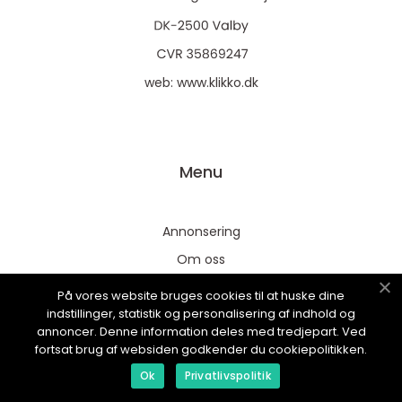
web:
www.klikko.dk
Menu
Annonsering
Om oss
Cookies
På vores website bruges cookies til at huske dine
indstillinger, statistik og personalisering af indhold og
Kontakta oss
annoncer. Denne information deles med tredjepart. Ved
Sitemap
fortsat brug af websiden godkender du cookiepolitikken.
Ok
Privatlivspolitik