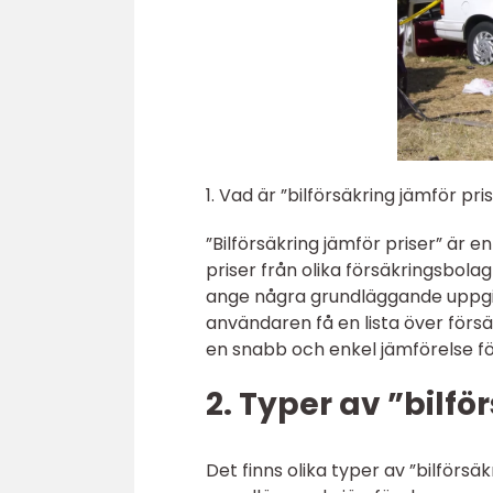
1. Vad är ”bilförsäkring jämför pri
”Bilförsäkring jämför priser” är e
priser från olika försäkringsbola
ange några grundläggande uppgift
användaren få en lista över försä
en snabb och enkel jämförelse fö
2. Typer av ”bilfö
Det finns olika typer av ”bilförsäk