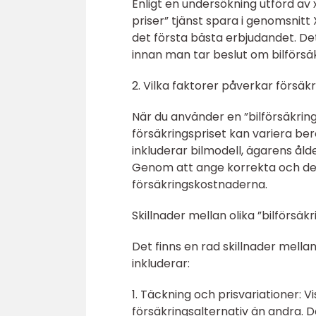
Enligt en undersökning utförd av
priser” tjänst spara i genomsnitt
det första bästa erbjudandet. Dett
innan man tar beslut om bilförsäk
2. Vilka faktorer påverkar försäk
När du använder en ”bilförsäkrin
försäkringspriset kan variera be
inkluderar bilmodell, ägarens ål
Genom att ange korrekta och det
försäkringskostnaderna.
Skillnader mellan olika ”bilförsäkr
Det finns en rad skillnader mellan
inkluderar:
1. Täckning och prisvariationer: 
försäkringsalternativ än andra. De