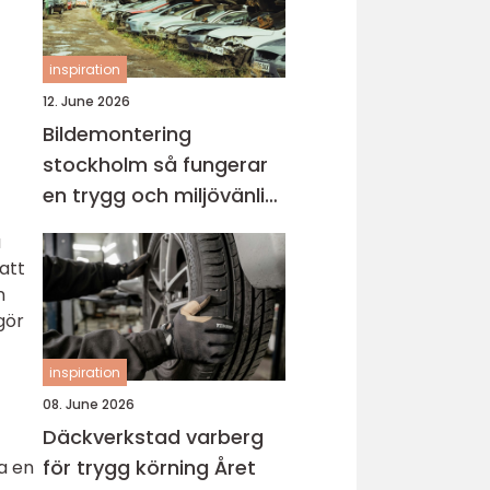
inspiration
12. June 2026
Bildemontering
stockholm så fungerar
en trygg och miljövänlig
bilskrot
a
att
n
gör
inspiration
08. June 2026
Däckverkstad varberg
för trygg körning Året
ra en