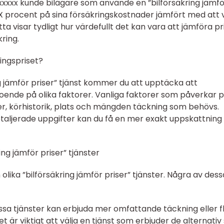
 xxxxx kunde bilägare som använde en ”bilförsäkring jämf
 X procent på sina försäkringskostnader jämfört med att v
a visar tydligt hur värdefullt det kan vara att jämföra pr
ring.
ringspriset?
g jämför priser” tjänst kommer du att upptäcka att
roende på olika faktorer. Vanliga faktorer som påverkar p
der, körhistorik, plats och mängden täckning som behövs.
aljerade uppgifter kan du få en mer exakt uppskattning
ing jämför priser” tjänster
 olika ”bilförsäkring jämför priser” tjänster. Några av dess
Vissa tjänster kan erbjuda mer omfattande täckning eller f
t är viktigt att välja en tjänst som erbjuder de alternati