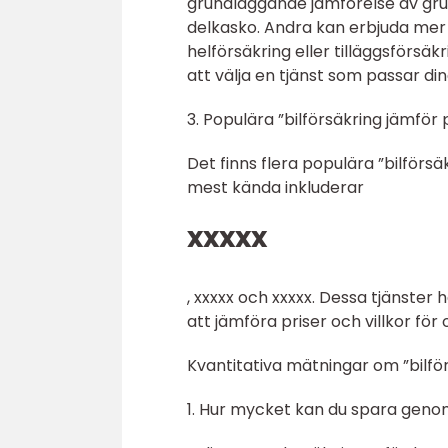
grundläggande jämförelse av gr
delkasko. Andra kan erbjuda mer 
helförsäkring eller tilläggsförsäk
att välja en tjänst som passar di
3. Populära ”bilförsäkring jämför 
Det finns flera populära ”bilförs
mest kända inkluderar
xxxxx
, xxxxx och xxxxx. Dessa tjänster
att jämföra priser och villkor för 
Kvantitativa mätningar om ”bilför
1. Hur mycket kan du spara genom