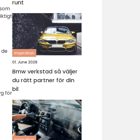
runt
åsom
iktigt
v de
inspiration
01. June 2026
Bmw verkstad så väljer
du rätt partner för din
bil
yg för
inspiration