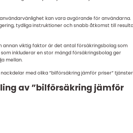
 i användarvänlighet kan vara avgörande för användarna.
ering, tydliga instruktioner och snabb åtkomst till result
 En annan viktig faktor är det antal försäkringsbolag som
st som inkluderar en stor mängd försäkringsbolag ger
ja mellan.
ackdelar med olika ”bilförsäkring jämför priser” tjänster
kling av ”bilförsäkring jämför