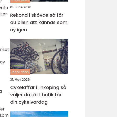
ör
älja
01. June 2026
iser
Rekond i skövde så får
du bilen att kännas som
ny igen
riset
 av
inspiration
31. May 2026
Cykelaffär i linköping så
a
väljer du rätt butik för
din cykelvardag
ler
v som