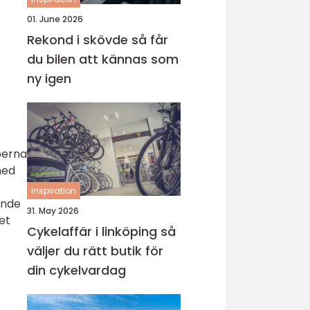
01. June 2026
Rekond i skövde så får
du bilen att kännas som
ny igen
perna
med
inspiration
ande
31. May 2026
et
Cykelaffär i linköping så
väljer du rätt butik för
din cykelvardag