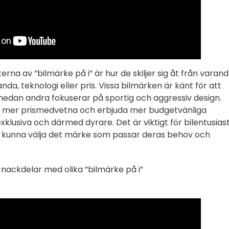
na av ”bilmärke på i” är hur de skiljer sig åt från varand
da, teknologi eller pris. Vissa bilmärken är känt för att
 medan andra fokuserar på sportig och aggressiv design.
 mer prismedvetna och erbjuda mer budgetvänliga
klusiva och därmed dyrare. Det är viktigt för bilentusias
att kunna välja det märke som passar deras behov och
nackdelar med olika ”bilmärke på i”