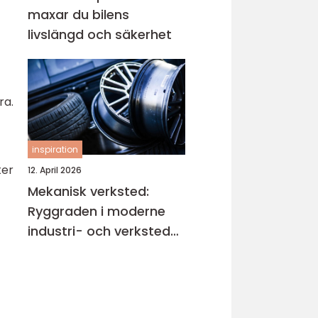
maxar du bilens
livslängd och säkerhet
ra.
inspiration
ter
12. April 2026
Mekanisk verksted:
Ryggraden i moderne
industri- och verksted-
maskiner