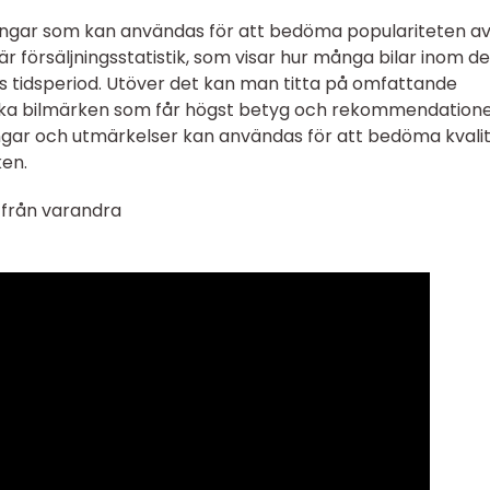
tningar som kan användas för att bedöma populariteten a
 är försäljningsstatistik, som visar hur många bilar inom d
s tidsperiod. Utöver det kan man titta på omfattande
ilka bilmärken som får högst betyg och rekommendation
ingar och utmärkelser kan användas för att bedöma kvali
ken.
ig från varandra