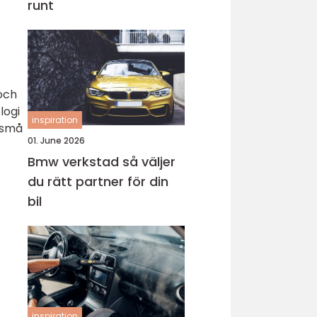
runt
 och
logi
inspiration
n små
01. June 2026
Bmw verkstad så väljer
du rätt partner för din
bil
inspiration