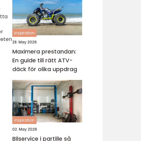
v
etta
er
inspiration
teten
28. May 2026
Maximera prestandan:
En guide till rätt ATV-
däck för olika uppdrag
inspiration
02. May 2026
Bilservice i partille så