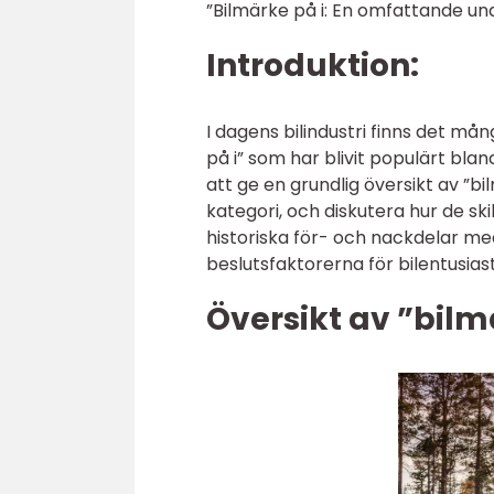
”Bilmärke på i: En omfattande u
Introduktion:
I dagens bilindustri finns det mån
på i” som har blivit populärt blan
att ge en grundlig översikt av ”b
kategori, och diskutera hur de sk
historiska för- och nackdelar m
beslutsfaktorerna för bilentusiast
Översikt av ”bilm