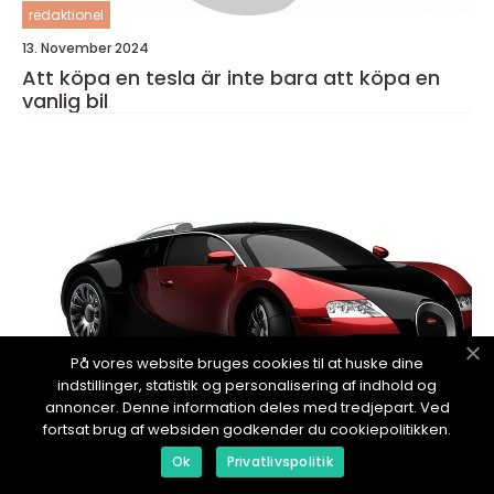
redaktionel
13. November 2024
Att köpa en tesla är inte bara att köpa en
vanlig bil
På vores website bruges cookies til at huske dine
indstillinger, statistik og personalisering af indhold og
annoncer. Denne information deles med tredjepart. Ved
fortsat brug af websiden godkender du cookiepolitikken.
redaktionel
Ok
Privatlivspolitik
13. November 2024