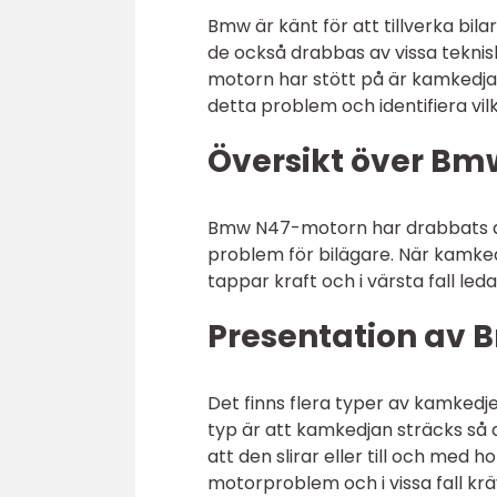
Bmw är känt för att tillverka bil
de också drabbas av vissa tekni
motorn har stött på är kamkedjans
detta problem och identifiera v
Översikt över B
Bmw N47-motorn har drabbats av k
problem för bilägare. När kamkedj
tappar kraft och i värsta fall leda 
Presentation av
Det finns flera typer av kamke
typ är att kamkedjan sträcks så att
att den slirar eller till och med
motorproblem och i vissa fall kr