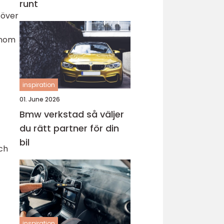
runt
 över
enom
a
inspiration
01. June 2026
Bmw verkstad så väljer
du rätt partner för din
bil
och
inspiration