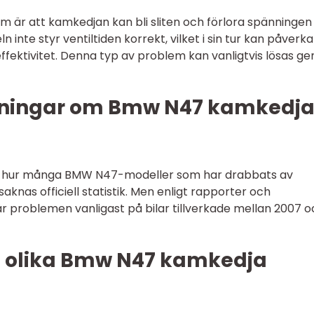
 är att kamkedjan kan bli sliten och förlora spänningen
ln inte styr ventiltiden korrekt, vilket i sin tur kan påverka
fektivitet. Denna typ av problem kan vanligtvis lösas g
tningar om Bmw N47 kamkedj
era hur många BMW N47-modeller som har drabbats av
nas officiell statistik. Men enligt rapporter och
är problemen vanligast på bilar tillverkade mellan 2007 
n olika Bmw N47 kamkedja