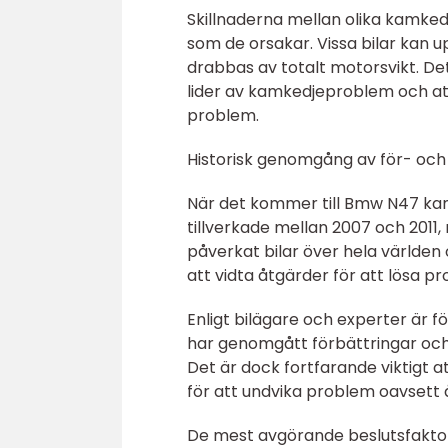
Skillnaderna mellan olika kamk
som de orsakar. Vissa bilar kan u
drabbas av totalt motorsvikt. De
lider av kamkedjeproblem och att
problem.
Historisk genomgång av för- och
När det kommer till Bmw N47 kamk
tillverkade mellan 2007 och 2011
påverkat bilar över hela världe
att vidta åtgärder för att lösa p
Enligt bilägare och experter är
har genomgått förbättringar och
Det är dock fortfarande viktigt a
för att undvika problem oavsett 
De mest avgörande beslutsfaktorer