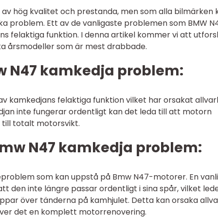
ar av hög kvalitet och prestanda, men som alla bilmärken 
ska problem. Ett av de vanligaste problemen som BMW N
 felaktiga funktion. I denna artikel kommer vi att utfor
ilka årsmodeller som är mest drabbade.
mw N47 kamkedja problem:
amkedjans felaktiga funktion vilket har orsakat allvarl
an inte fungerar ordentligt kan det leda till att motorn
till totalt motorsvikt.
 Bmw N47 kamkedja problem:
djeproblem som kan uppstå på Bmw N47-motorer. En vanl
 den inte längre passar ordentligt i sina spår, vilket leder
 hoppar över tänderna på kamhjulet. Detta kan orsaka allva
äver det en komplett motorrenovering.