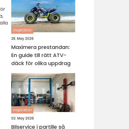
för
a,
alla
inspiration
28. May 2026
Maximera prestandan:
En guide till rätt ATV-
däck för olika uppdrag
inspiration
02. May 2026
Bilservice i partille så