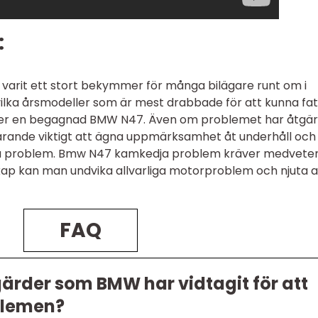
:
arit ett stort bekymmer för många bilägare runt om i
å vilka årsmodeller som är mest drabbade för att kunna fa
per en begagnad BMW N47. Även om problemet har åtgär
farande viktigt att ägna uppmärksamhet åt underhåll och
ella problem. Bmw N47 kamkedja problem kräver medvete
ap kan man undvika allvarliga motorproblem och njuta a
FAQ
gärder som BMW har vidtagit för att
blemen?