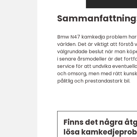
Sammanfattning
Bmw N47 kamkedja problem har v
världen. Det är viktigt att först
välgrundade beslut när man kö
i senare årsmodeller är det fort
service för att undvika eventu
och omsorg, men med rätt kunsk
pålitlig och prestandastark bil.
Finns det några åt
lösa kamkedjepro