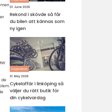
tomen
01. June 2026
Rekond i skövde så får
rer
du bilen att kännas som
ny igen
BMW
inspiration
31. May 2026
 de
Cykelaffär i linköping så
blem.
väljer du rätt butik för
de
din cykelvardag