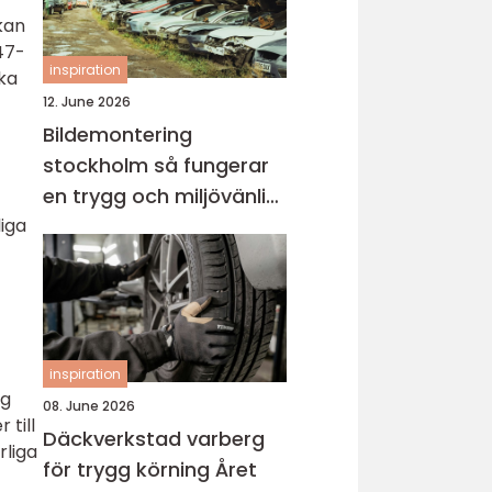
kan
47-
inspiration
ska
12. June 2026
Bildemontering
stockholm så fungerar
en trygg och miljövänlig
iga
bilskrot
inspiration
ig
08. June 2026
 till
Däckverkstad varberg
rliga
för trygg körning Året