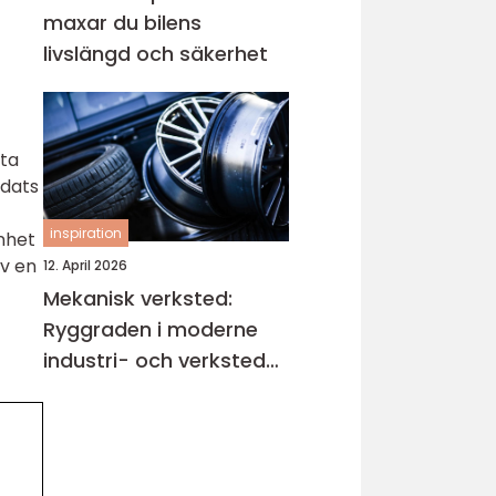
maxar du bilens
livslängd och säkerhet
tta
dats
inspiration
nhet
v en
12. April 2026
Mekanisk verksted:
Ryggraden i moderne
industri- och verksted-
maskiner