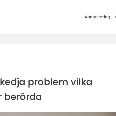
Annonsering
edja problem vilka
r berörda