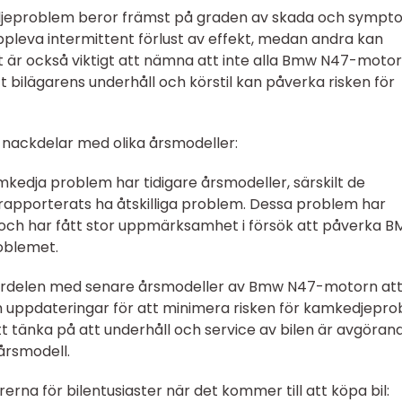
edjeproblem beror främst på graden av skada och symp
ppleva intermittent förlust av effekt, medan andra kan
t är också viktigt att nämna att inte alla Bmw N47-moto
 bilägarens underhåll och körstil kan påverka risken för
 nackdelar med olika årsmodeller:
edja problem har tidigare årsmodeller, särskilt de
, rapporterats ha åtskilliga problem. Dessa problem har
n och har fått stor uppmärksamhet i försök att påverka 
roblemet.
 fördelen med senare årsmodeller av Bmw N47-motorn att
 uppdateringar för att minimera risken för kamkedjepro
tt tänka på att underhåll och service av bilen är avgöran
årsmodell.
na för bilentusiaster när det kommer till att köpa bil: