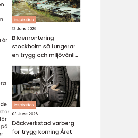
en
an
inspiration
12. June 2026
Bildemontering
 är
stockholm så fungerar
en trygg och miljövänlig
bilskrot
pra
 de
inspiration
ktär
08. June 2026
för
Däckverkstad varberg
 på
för trygg körning Året
ar