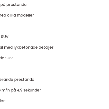
 på prestanda
 med olika modeller
t SUV
il med lyxbetonade detaljer
tig SUV
nerande prestanda
 km/h på 4,9 sekunder
er: