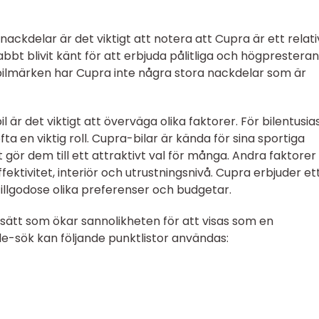
 nackdelar är det viktigt att notera att Cupra är ett relati
bbt blivit känt för att erbjuda pålitliga och högprestera
dre bilmärken har Cupra inte några stora nackdelar som är
l är det viktigt att överväga olika faktorer. För bilentusia
a en viktig roll. Cupra-bilar är kända för sina sportiga
gör dem till ett attraktivt val för många. Andra faktorer
ektivitet, interiör och utrustningsnivå. Cupra erbjuder et
 tillgodose olika preferenser och budgetar.
 sätt som ökar sannolikheten för att visas som en
e-sök kan följande punktlistor användas: