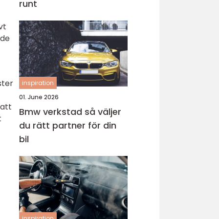
runt
vt
nde
ster
inspiration
01. June 2026
 att
Bmw verkstad så väljer
t
du rätt partner för din
bil
inspiration