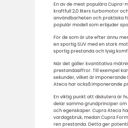
En av de mest populära Cupra-m
kraftfull 2,0 liters turbomotor o
användbarheten och praktiska f
populär modell som erbjuder spo
För de som är ute efter ännu mer
en sportig SUV med en stark mo
sportig prestanda och lyxig komf
När det gäller kvantitativa mät
prestandasiffror. Till exempel ka
sekunder, vilket är imponerande
Ateca har också imponerande pre
En viktig punkt att diskutera är h
delar samma grundprinciper om s
och egenskaper. Cupra Ateca har
vardagsbruk, medan Cupra Forme
ren prestanda. Detta ger potenti