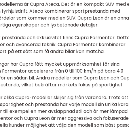
odellerna är Cupra Ateca. Det är en kompakt SUV med 
ch fyrhjulsdrift. Ateca kombinerar sportprestanda med
ördelar som kommer med en SUV. Cupra Leon är en ann
rtiga egenskaper och lyxbetonade detaljer.
 prestanda och exklusivitet finns Cupra Formentor. Detta
tor och avancerad teknik. Cupra Formentor kombinerar
ort på ett sätt som få andra bilar kan matcha.
ningar har Cupra fått mycket uppmärksamhet för sina
n Formentor accelerera från 0 till 100 km/h på bara 4,9
 för en sådan bil. Andra modeller som Cupra Leon och Cu
standa, vilket bekräftar märkets fokus på sportighet.
ur olika Cupra-modeller skiljer sig från varandra. Trots att
portighet och prestanda har varje modell sin unika kara
 till exempel en mer avslappnad stil och är mer lämpad 
ntor och Cupra Leon är mer aggressiva och fokuserade
ella kunder möjlighet att välja den modell som bäst pass