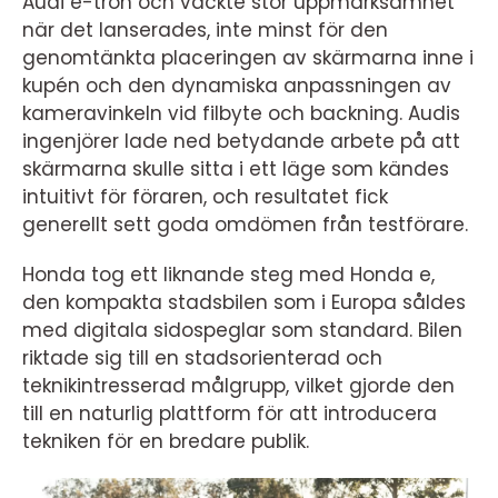
Audi e-tron och väckte stor uppmärksamhet
när det lanserades, inte minst för den
genomtänkta placeringen av skärmarna inne i
kupén och den dynamiska anpassningen av
kameravinkeln vid filbyte och backning. Audis
ingenjörer lade ned betydande arbete på att
skärmarna skulle sitta i ett läge som kändes
intuitivt för föraren, och resultatet fick
generellt sett goda omdömen från testförare.
Honda tog ett liknande steg med Honda e,
den kompakta stadsbilen som i Europa såldes
med digitala sidospeglar som standard. Bilen
riktade sig till en stadsorienterad och
teknikintresserad målgrupp, vilket gjorde den
till en naturlig plattform för att introducera
tekniken för en bredare publik.