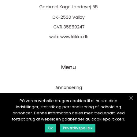
web:
www.klikko.dk
Menu
Annonsering
Om oss
På vores website bruges cookies til at huske dine
Cookies
indstillinger, statistik og personalisering af indhold og
annoncer. Denne information deles med tredjepart. Ved
Kontakta oss
fortsat brug af websiden godkender du cookiepolitikken.
Sitemap
Ok
Privatlivspolitik