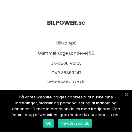
BILPOWER.
se
web:
www.klikko.dk
På vores website bruges cookies til at huske dine
indstillinger, statistik og personalisering af indhold og
annoncer. Denne information deles med tredjepart. Ved
Menu
fortsat brug af websiden godkender du cookiepolitikken.
Ok
Privatlivspolitik
Annonsering