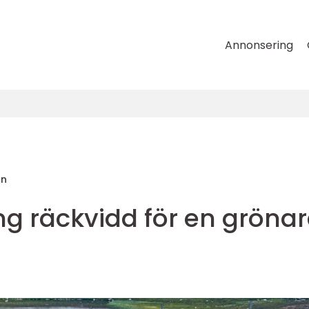
Annonsering
on
ng räckvidd för en gröna