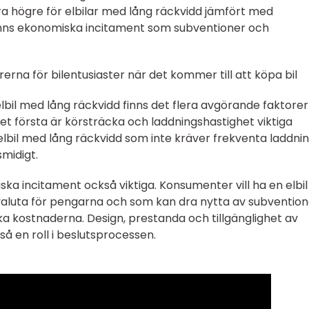
ara högre för elbilar med lång räckvidd jämfört med
 finns ekonomiska incitament som subventioner och
rna för bilentusiaster när det kommer till att köpa bil
lbil med lång räckvidd finns det flera avgörande faktorer
det första är körsträcka och laddningshastighet viktiga
 elbil med lång räckvidd som inte kräver frekventa laddni
midigt.
ska incitament också viktiga. Konsumenter vill ha en elbi
valuta för pengarna och som kan dra nytta av subvention
ka kostnaderna. Design, prestanda och tillgänglighet av
så en roll i beslutsprocessen.