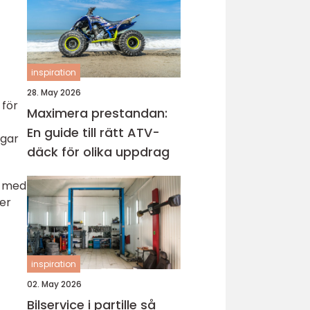
inspiration
28. May 2026
 för
Maximera prestandan:
En guide till rätt ATV-
ngar
däck för olika uppdrag
l med
er
inspiration
02. May 2026
Bilservice i partille så