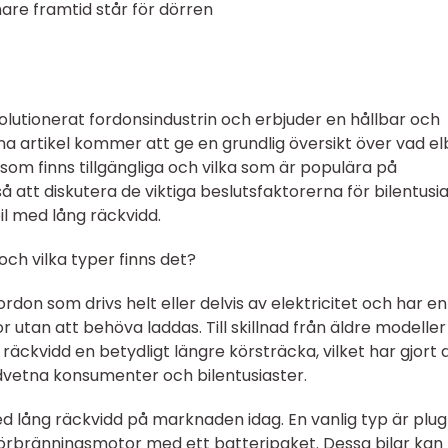
are framtid står för dörren
olutionerat fordonsindustrin och erbjuder en hållbar och
na artikel kommer att ge en grundlig översikt över vad elb
 som finns tillgängliga och vilka som är populära på
att diskutera de viktiga beslutsfaktorerna för bilentusi
il med lång räckvidd.
och vilka typer finns det?
ordon som drivs helt eller delvis av elektricitet och har en
r utan att behöva laddas. Till skillnad från äldre modeller
räckvidd en betydligt längre körsträcka, vilket har gjort
dvetna konsumenter och bilentusiaster.
med lång räckvidd på marknaden idag. En vanlig typ är plug
förbränningsmotor med ett batteripaket. Dessa bilar kan