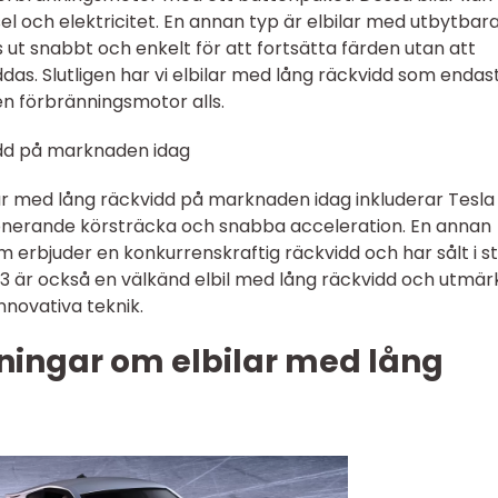
el och elektricitet. En annan typ är elbilar med utbytbar
s ut snabbt och enkelt för att fortsätta färden utan att
das. Slutligen har vi elbilar med lång räckvidd som endas
 en förbränningsmotor alls.
idd på marknaden idag
ar med lång räckvidd på marknaden idag inkluderar Tesla
ponerande körsträcka och snabba acceleration. En annan
m erbjuder en konkurrenskraftig räckvidd och har sålt i s
3 är också en välkänd elbil med lång räckvidd och utmär
nnovativa teknik.
ningar om elbilar med lång