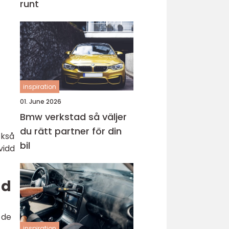
runt
inspiration
01. June 2026
Bmw verkstad så väljer
du rätt partner för din
ckså
bil
vidd
dd
 de
inspiration