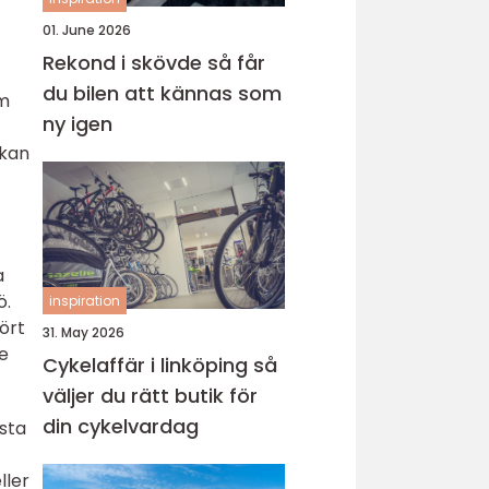
01. June 2026
Rekond i skövde så får
du bilen att kännas som
om
ny igen
 kan
a
ö.
inspiration
ört
31. May 2026
re
Cykelaffär i linköping så
väljer du rätt butik för
din cykelvardag
rsta
ller