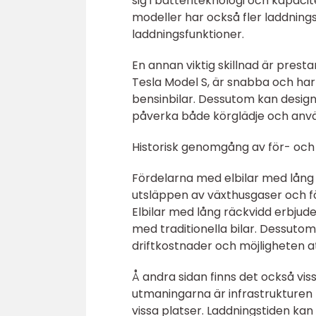
sig i batteriteknologi och kapaci
modeller har också fler laddning
laddningsfunktioner.
En annan viktig skillnad är prest
Tesla Model S, är snabba och ha
bensinbilar. Dessutom kan design o
påverka både körglädje och anv
Historisk genomgång av för- och 
Fördelarna med elbilar med lång r
utsläppen av växthusgaser och för
Elbilar med lång räckvidd erbjud
med traditionella bilar. Dessutom
driftkostnader och möjligheten a
Å andra sidan finns det också vis
utmaningarna är infrastrukturen 
vissa platser. Laddningstiden kan