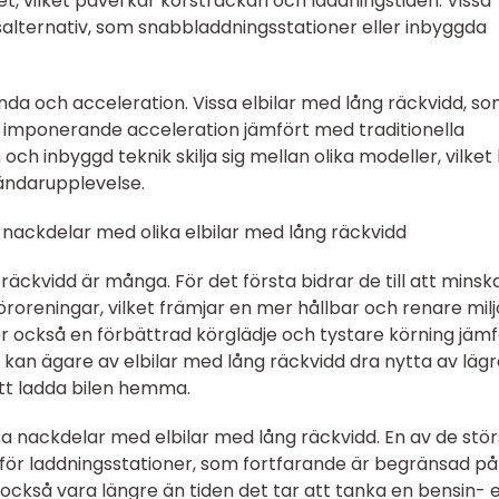
tet, vilket påverkar körsträckan och laddningstiden. Vissa
salternativ, som snabbladdningsstationer eller inbyggda
anda och acceleration. Vissa elbilar med lång räckvidd, s
r imponerande acceleration jämfört med traditionella
ch inbyggd teknik skilja sig mellan olika modeller, vilket
ändarupplevelse.
nackdelar med olika elbilar med lång räckvidd
äckvidd är många. För det första bidrar de till att minsk
oreningar, vilket främjar en mer hållbar och renare milj
er också en förbättrad körglädje och tystare körning jämf
 kan ägare av elbilar med lång räckvidd dra nytta av läg
tt ladda bilen hemma.
sa nackdelar med elbilar med lång räckvidd. En av de stö
för laddningsstationer, som fortfarande är begränsad på
 också vara längre än tiden det tar att tanka en bensin- e