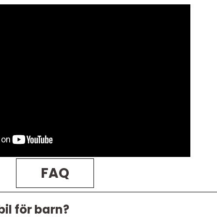
FAQ
bil för barn?