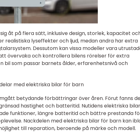
 sig åt på flera sätt, inklusive design, storlek, kapacitet oc
er realistiska lyseffekter och ljud, medan andra har extra
talarsystem. Dessutom kan vissa modeller vara utrustad
att övervaka och kontrollera bilens rörelser för extra
a en bil som passar barnets ålder, erfarenhetsnivå och
delar med elektriska bilar för barn
nomgått betydande förbättringar över åren. Förut fanns d
änsad hastighet och batteritid. Nutidens elektriska bilar
e funktioner, längre batteritid och bättre prestanda fö
evelse. Nackdelen med elektriska bilar för barn kan ib
jlighet till reparation, beroende på märke och modell.