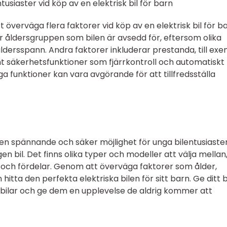
usiaster vid köp av en elektrisk bil för barn
tt överväga flera faktorer vid köp av en elektrisk bil för ba
 åldersgruppen som bilen är avsedd för, eftersom olika
ldersspann. Andra faktorer inkluderar prestanda, till ex
t säkerhetsfunktioner som fjärrkontroll och automatiskt
ga funktioner kan vara avgörande för att tillfredsställa
r en spännande och säker möjlighet för unga bilentusiaster
en bil. Det finns olika typer och modeller att välja mellan
 och fördelar. Genom att överväga faktorer som ålder,
tta den perfekta elektriska bilen för sitt barn. Ge ditt 
 bilar och ge dem en upplevelse de aldrig kommer att