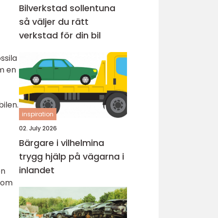
Bilverkstad sollentuna
så väljer du rätt
verkstad för din bil
ssila
em en
ilen.
inspiration
02. July 2026
Bärgare i vilhelmina
trygg hjälp på vägarna i
inlandet
en
 som