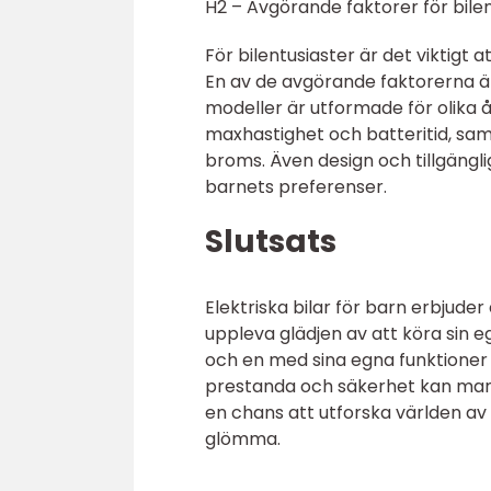
H2 – Avgörande faktorer för bilent
För bilentusiaster är det viktigt a
En av de avgörande faktorerna är
modeller är utformade för olika å
maxhastighet och batteritid, sam
broms. Även design och tillgängli
barnets preferenser.
Slutsats
Elektriska bilar för barn erbjude
uppleva glädjen av att köra sin eg
och en med sina egna funktioner
prestanda och säkerhet kan man hi
en chans att utforska världen av
glömma.