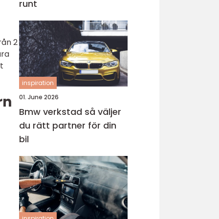
runt
rån 2
ara
t
inspiration
rn
01. June 2026
Bmw verkstad så väljer
du rätt partner för din
bil
inspiration