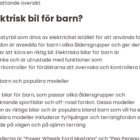
fattande översikt
ktrisk bil för barn?
iatyrbil som drivs av elektricitet istället för att använda fo
rdon är avsedda för barn i olika åldersgrupper och ger d
att köra en riktig bil. Elektriska bilar för barn är
nke och är utrustade med funktioner som
kontroller för föräldrarna att övervaka och kontrollera b
r barn och populära modeller
ka bilar för barn, som passar olika åldersgrupper och
liknande sportbilar och off-road fordon. Dessa modeller
 av riktiga bilar och är populära bland barn som vill ha 
lära modeller inkluderar fyrhjulingar och terrängfordon
åde på vägen och på ojämn terräng.
llerna är ”Power Wheels Ford Mustang” och ”Peg Perego