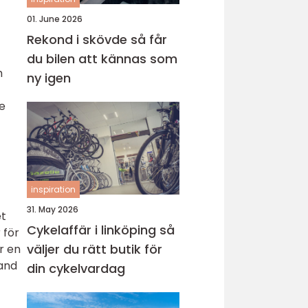
01. June 2026
Rekond i skövde så får
du bilen att kännas som
h
ny igen
e
inspiration
31. May 2026
et
Cykelaffär i linköping så
 för
väljer du rätt butik för
r en
land
din cykelvardag