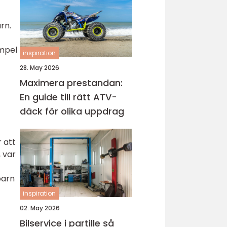
rn.
empel
inspiration
28. May 2026
Maximera prestandan:
En guide till rätt ATV-
däck för olika uppdrag
 att
, var
barn
inspiration
02. May 2026
Bilservice i partille så