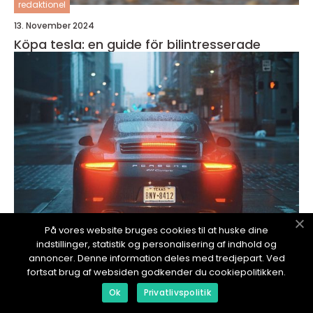
redaktionel
13. November 2024
Köpa tesla: en guide för bilintresserade
På vores website bruges cookies til at huske dine
indstillinger, statistik og personalisering af indhold og
annoncer. Denne information deles med tredjepart. Ved
redaktionel
fortsat brug af websiden godkender du cookiepolitikken.
13. November 2024
Ok
Privatlivspolitik
Att köpa en tesla är en spännande och