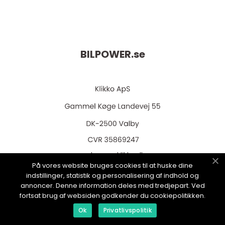
teknik
BILPOWER.
se
web:
www.klikko.dk
På vores website bruges cookies til at huske dine
indstillinger, statistik og personalisering af indhold og
annoncer. Denne information deles med tredjepart. Ved
fortsat brug af websiden godkender du cookiepolitikken.
Menu
Ok
Privatlivspolitik