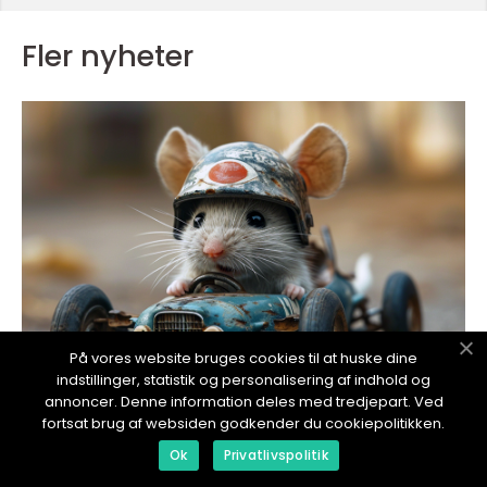
Fler nyheter
På vores website bruges cookies til at huske dine
indstillinger, statistik og personalisering af indhold og
annoncer. Denne information deles med tredjepart. Ved
fortsat brug af websiden godkender du cookiepolitikken.
redaktionel
Ok
Privatlivspolitik
13. November 2024