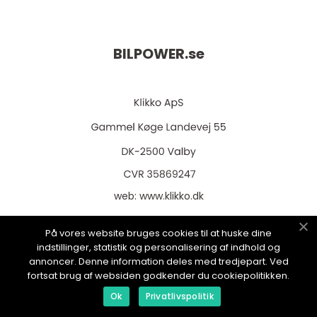
BILPOWER.
se
web:
www.klikko.dk
På vores website bruges cookies til at huske dine
indstillinger, statistik og personalisering af indhold og
annoncer. Denne information deles med tredjepart. Ved
Menu
fortsat brug af websiden godkender du cookiepolitikken.
Ok
Privatlivspolitik
Annonsering