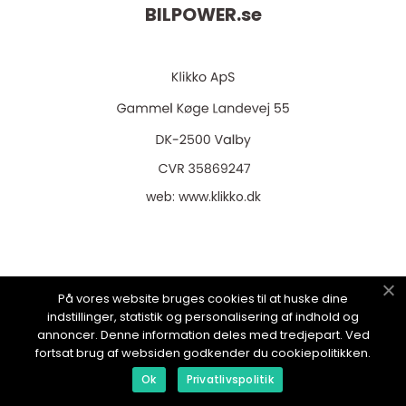
BILPOWER.
se
web:
www.klikko.dk
Menu
På vores website bruges cookies til at huske dine
indstillinger, statistik og personalisering af indhold og
annoncer. Denne information deles med tredjepart. Ved
Annonsering
fortsat brug af websiden godkender du cookiepolitikken.
Om oss
Ok
Privatlivspolitik
Cookies